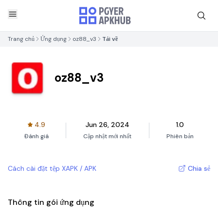
Trang chủ
Ứng dụng
oz88_v3
Tải về
oz88_v3
4.9
Jun 26, 2024
1.0
Đánh giá
Cập nhật mới nhất
Phiên bản
Cách cài đặt tệp XAPK / APK
Chia sẻ
Thông tin gói ứng dụng