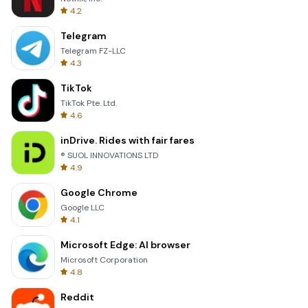
4.2
Telegram
Telegram FZ-LLC
4.3
TikTok
TikTok Pte. Ltd.
4.6
inDrive. Rides with fair fares
® SUOL INNOVATIONS LTD
4.9
Google Chrome
Google LLC
4.1
Microsoft Edge: AI browser
Microsoft Corporation
4.8
Reddit