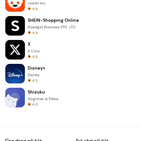
reddit Inc.
4.6
SHEIN-Shopping Online
Roadget Business PTE. LTD.
4.4
X
X Corp.
4.6
Disney+
Disney
4.5
Shizuku
Xingchen & Rikka
4.0
Ứng dụng nổi bật
Trò chơi nổi bật