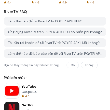
Spreadsheets
AFTVnews
4.4
4.6
4.9
4.6
RiverTV
FAQ
Làm thế nào để tải RiverTV từ PGYER APK HUB?
Ứng dụng RiverTV trên PGYER APK HUB có miễn phí không?
Tôi cần tài khoản để tải RiverTV từ PGYER APK HUB không?
Làm thế nào để báo cáo vấn đề với RiverTV trên PGYER APK HUB?
Bạn có thấy thông tin này hữu ích không
Có
Không
Phổ biến nhất
YouTube
Google LLC
4.8
Netflix