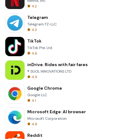
Netflix, Inc.
4.2
Telegram
Telegram FZ-LLC
4.3
TikTok
TikTok Pte. Ltd.
4.6
inDrive. Rides with fair fares
® SUOL INNOVATIONS LTD
4.9
Google Chrome
Google LLC
4.1
Microsoft Edge: AI browser
Microsoft Corporation
4.8
Reddit