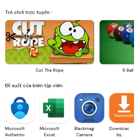
Trò chơi trực tuyến
Cut The Rope
8 Ball Bi
Đề xuất của biên tập viên
Microsoft
Microsoft
Blackmagic
Downloader
Authenticator
Excel:
Camera
by