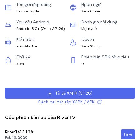
Tên gói ứng dụng
Ngôn ngữ
ca.rivertv.gtv
Xem 0 mục
Yêu cầu Android
Đánh giá nội dung
Android 8.0+
(
Oreo, API 26
)
Mọi người
Kiến trúc
Quyền
arm64-v8a
Xem 21 mục
Chữ ký
Phiên bản SDK Mục tiêu
Xem
0
Tải về XAPK
(
3.1.28
)
Cách cài đặt tệp XAPK / APK
Các phiên bản cũ của RiverTV
RiverTV
3.1.28
Tải về
Feb 16, 2025