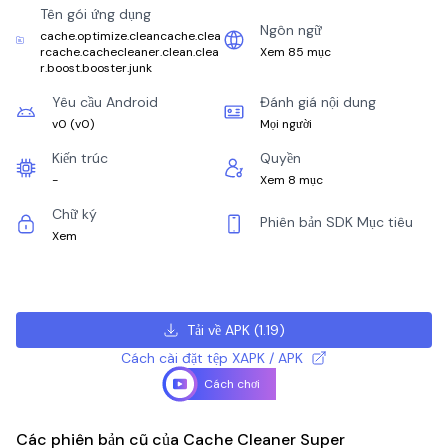
Tên gói ứng dụng
Ngôn ngữ
cache.optimize.cleancache.clea
rcache.cachecleaner.clean.clea
Xem 85 mục
r.boost.booster.junk
Yêu cầu Android
Đánh giá nội dung
v0
(
v0
)
Mọi người
Kiến trúc
Quyền
-
Xem 8 mục
Chữ ký
Phiên bản SDK Mục tiêu
Xem
Tải về APK
(
1.19
)
Cách cài đặt tệp XAPK / APK
Cách chơi
Các phiên bản cũ của Cache Cleaner Super