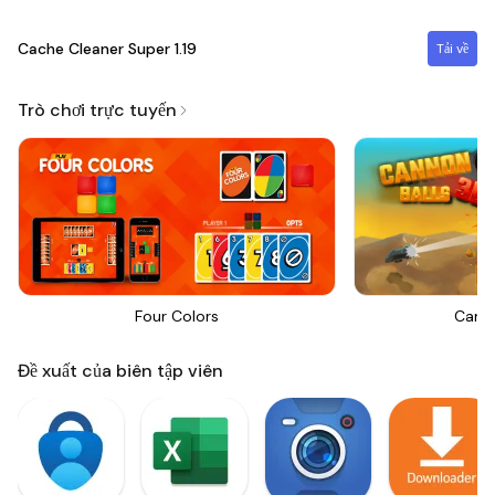
Cache Cleaner Super
1.19
Tải về
Trò chơi trực tuyến
Four Colors
Canno
Đề xuất của biên tập viên