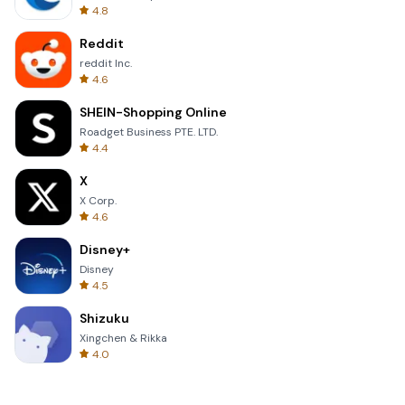
4.8
Reddit
reddit Inc.
4.6
SHEIN-Shopping Online
Roadget Business PTE. LTD.
4.4
X
X Corp.
4.6
Disney+
Disney
4.5
Shizuku
Xingchen & Rikka
4.0