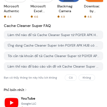
Microsoft
Microsoft
Blackmagic
Downloader
Authenticator
Excel:
Camera
by
Spreadsheets
AFTVnews
4.4
4.6
4.9
4.6
Cache Cleaner Super
FAQ
Làm thế nào để tải Cache Cleaner Super từ PGYER APK HUB?
Ứng dụng Cache Cleaner Super trên PGYER APK HUB có miễn phí không?
Tôi cần tài khoản để tải Cache Cleaner Super từ PGYER APK HUB không?
Làm thế nào để báo cáo vấn đề với Cache Cleaner Super trên PGYER APK HUB?
Bạn có thấy thông tin này hữu ích không
Có
Không
Phổ biến nhất
YouTube
Google LLC