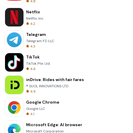
4.8
Netflix
Netflix, Inc.
4.2
Telegram
Telegram FZ-LLC
4.3
TikTok
TikTok Pte. Ltd.
4.6
inDrive. Rides with fair fares
® SUOL INNOVATIONS LTD
4.9
Google Chrome
Google LLC
4.1
Microsoft Edge: AI browser
Microsoft Corporation