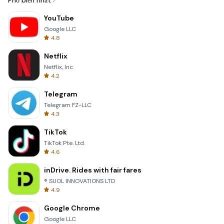
Phổ biến nhất
YouTube
Google LLC
4.8
Netflix
Netflix, Inc.
4.2
Telegram
Telegram FZ-LLC
4.3
TikTok
TikTok Pte. Ltd.
4.6
inDrive. Rides with fair fares
® SUOL INNOVATIONS LTD
4.9
Google Chrome
Google LLC