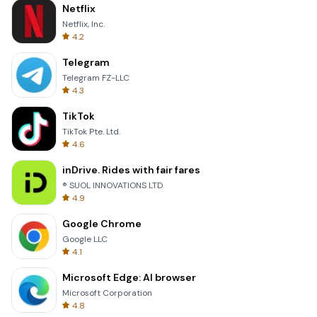
Netflix
Netflix, Inc.
4.2
Telegram
Telegram FZ-LLC
4.3
TikTok
TikTok Pte. Ltd.
4.6
inDrive. Rides with fair fares
® SUOL INNOVATIONS LTD
4.9
Google Chrome
Google LLC
4.1
Microsoft Edge: AI browser
Microsoft Corporation
4.8