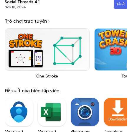
Social Threads
4.1
Tải về
Nov 18, 2024
Trò chơi trực tuyến
One Stroke
Towe
Đề xuất của biên tập viên
Microsoft
Microsoft
Blackmagic
Downloader