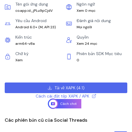
Tên gói ứng dụng
Ngôn ngữ
co.app.id_jPLu9pCjdV
Xem 0 mục
Yêu cầu Android
Đánh giá nội dung
Android 6.0+
(
M, API 23
)
Mọi người
Kiến trúc
Quyền
arm64-v8a
Xem 24 mục
Chữ ký
Phiên bản SDK Mục tiêu
Xem
0
Tải về XAPK
(
4.1
)
Cách cài đặt tệp XAPK / APK
Cách chơi
Các phiên bản cũ của Social Threads