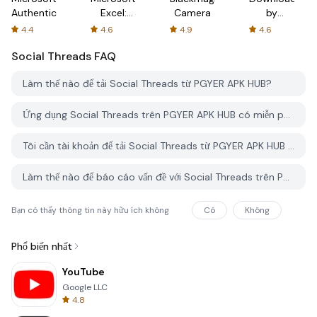
Authenticator
Excel:
Camera
by
Spreadsheets
AFTVnews
4.4
4.6
4.9
4.6
Social Threads
FAQ
Làm thế nào để tải Social Threads từ PGYER APK HUB?
Ứng dụng Social Threads trên PGYER APK HUB có miễn phí không?
Tôi cần tài khoản để tải Social Threads từ PGYER APK HUB không?
Làm thế nào để báo cáo vấn đề với Social Threads trên PGYER APK HUB?
Bạn có thấy thông tin này hữu ích không
Có
Không
Phổ biến nhất
YouTube
Google LLC
4.8