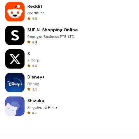
Reddit
reddit Inc.
4.6
SHEIN-Shopping Online
Roadget Business PTE. LTD.
4.4
X
X Corp.
4.6
Disney+
Disney
4.5
Shizuku
Xingchen & Rikka
4.0