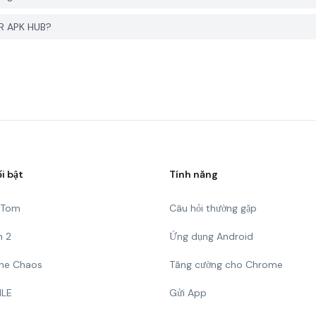
ER APK HUB?
ổi bật
Tính năng
g Tom
Câu hỏi thường gặp
n 2
Ứng dụng Android
 The Chaos
Tăng cường cho Chrome
ILE
Gửi App