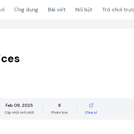
ơi
Ứng dụng
Bài viết
Nổi bật
Trò chơi trự
ices
Feb 09, 2025
8
Cập nhật mới nhất
Phiên bản
Chia sẻ