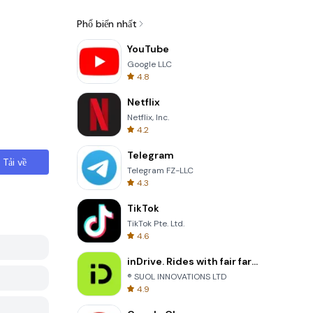
Phổ biến nhất
YouTube
Google LLC
4.8
Netflix
Netflix, Inc.
4.2
Telegram
Tải về
Telegram FZ-LLC
4.3
TikTok
TikTok Pte. Ltd.
4.6
inDrive. Rides with fair fares
® SUOL INNOVATIONS LTD
4.9