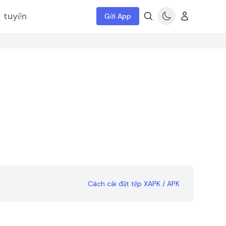
c tuyến
Gửi App
Cách cài đặt tệp XAPK / APK