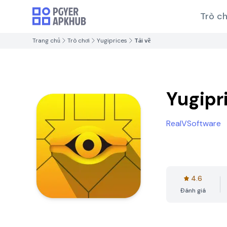
Trò ch
Trang chủ
Trò chơi
Yugiprices
Tải về
Yugipr
RealVSoftware
4.6
Đánh giá