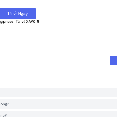
Tải về Ngay
giprices
Tải về XAPK
8
hông?
ông?