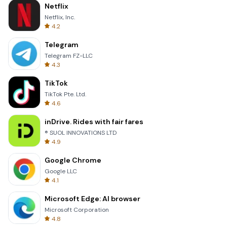
Netflix
Netflix, Inc.
4.2
Telegram
Telegram FZ-LLC
4.3
TikTok
TikTok Pte. Ltd.
4.6
inDrive. Rides with fair fares
® SUOL INNOVATIONS LTD
4.9
Google Chrome
Google LLC
4.1
Microsoft Edge: AI browser
Microsoft Corporation
4.8