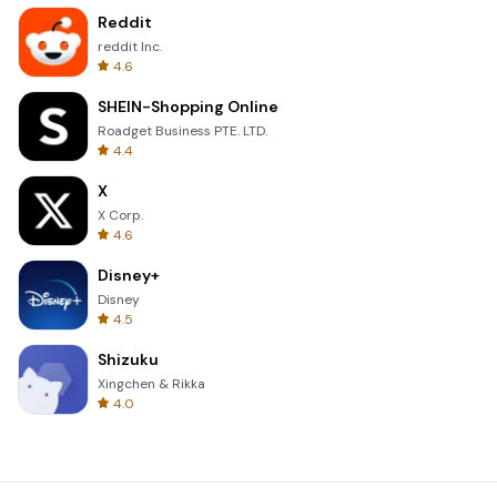
Reddit
reddit Inc.
4.6
SHEIN-Shopping Online
Roadget Business PTE. LTD.
4.4
X
X Corp.
4.6
Disney+
Disney
4.5
Shizuku
Xingchen & Rikka
4.0