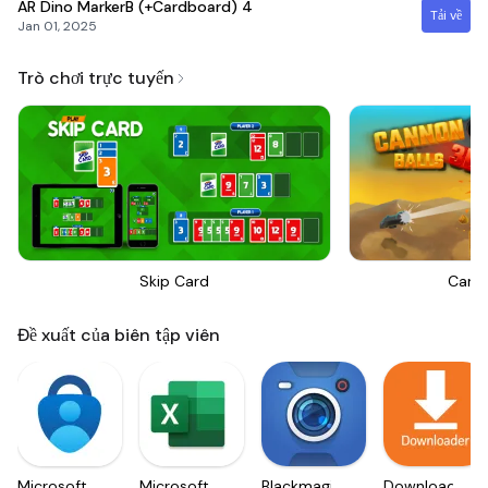
AR Dino MarkerB (+Cardboard)
4
Tải về
Jan 01, 2025
Trò chơi trực tuyến
Skip Card
Canno
Đề xuất của biên tập viên
Microsoft
Microsoft
Blackmagic
Downloader