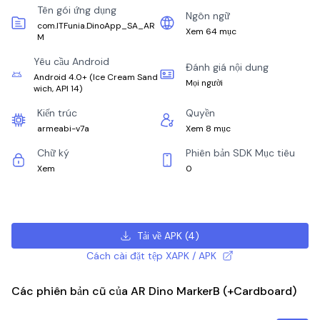
Tên gói ứng dụng
Ngôn ngữ
com.ITFunia.DinoApp_SA_AR
Xem 64 mục
M
Yêu cầu Android
Đánh giá nội dung
Android 4.0+
(
Ice Cream Sand
Mọi người
wich, API 14
)
Kiến trúc
Quyền
armeabi-v7a
Xem 8 mục
Chữ ký
Phiên bản SDK Mục tiêu
Xem
0
Tải về APK
(
4
)
Cách cài đặt tệp XAPK / APK
Các phiên bản cũ của AR Dino MarkerB (+Cardboard)