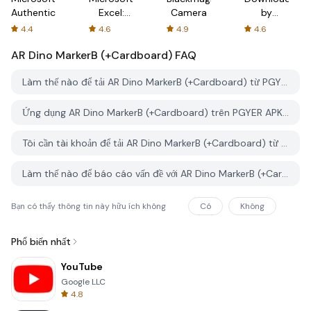
Authenticator
Excel:
Camera
by
Spreadsheets
AFTVnews
4.4
4.6
4.9
4.6
AR Dino MarkerB (+Cardboard)
FAQ
Làm thế nào để tải AR Dino MarkerB (+Cardboard) từ PGYER APK HUB?
Ứng dụng AR Dino MarkerB (+Cardboard) trên PGYER APK HUB có miễn phí không?
Tôi cần tài khoản để tải AR Dino MarkerB (+Cardboard) từ PGYER APK HUB không?
Làm thế nào để báo cáo vấn đề với AR Dino MarkerB (+Cardboard) trên PGYER APK HUB?
Bạn có thấy thông tin này hữu ích không
Có
Không
Phổ biến nhất
YouTube
Google LLC
4.8