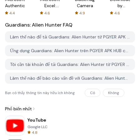
Authenticator
Excel:
Camera
by
Spreadsheets
AFTVnews
4.4
4.6
4.9
4.6
Guardians: Alien Hunter
FAQ
Làm thế nào để tải Guardians: Alien Hunter từ PGYER APK HUB?
Ứng dụng Guardians: Alien Hunter trên PGYER APK HUB có miễn phí không?
Tôi cần tài khoản để tải Guardians: Alien Hunter từ PGYER APK HUB không?
Làm thế nào để báo cáo vấn đề với Guardians: Alien Hunter trên PGYER APK HUB?
Bạn có thấy thông tin này hữu ích không
Có
Không
Phổ biến nhất
YouTube
Google LLC
4.8