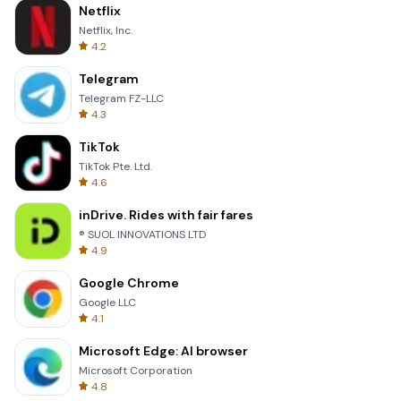
Netflix
Netflix, Inc.
4.2
Telegram
Telegram FZ-LLC
4.3
TikTok
TikTok Pte. Ltd.
4.6
inDrive. Rides with fair fares
® SUOL INNOVATIONS LTD
4.9
Google Chrome
Google LLC
4.1
Microsoft Edge: AI browser
Microsoft Corporation
4.8