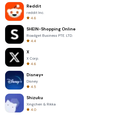
Reddit
reddit Inc.
4.6
SHEIN-Shopping Online
Roadget Business PTE. LTD.
4.4
X
X Corp.
4.6
Disney+
Disney
4.5
Shizuku
Xingchen & Rikka
4.0