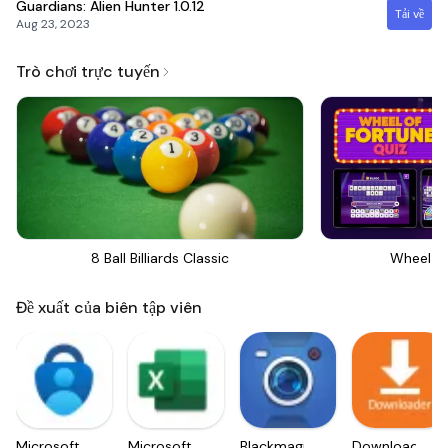
Guardians: Alien Hunter
1.0.12
Tải về
Aug 23, 2023
Trò chơi trực tuyến
8 Ball Billiards Classic
Wheel Of
Đề xuất của biên tập viên
Microsoft
Microsoft
Blackmagic
Downloader