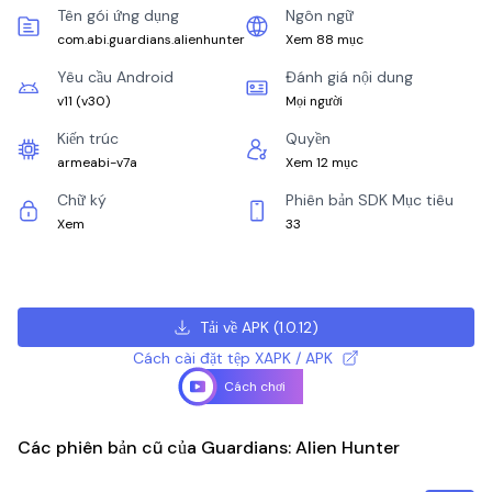
Tên gói ứng dụng
Ngôn ngữ
com.abi.guardians.alienhunter
Xem 88 mục
Yêu cầu Android
Đánh giá nội dung
v11
(
v30
)
Mọi người
Kiến trúc
Quyền
armeabi-v7a
Xem 12 mục
Chữ ký
Phiên bản SDK Mục tiêu
Xem
33
Tải về APK
(
1.0.12
)
Cách cài đặt tệp XAPK / APK
Cách chơi
Các phiên bản cũ của Guardians: Alien Hunter