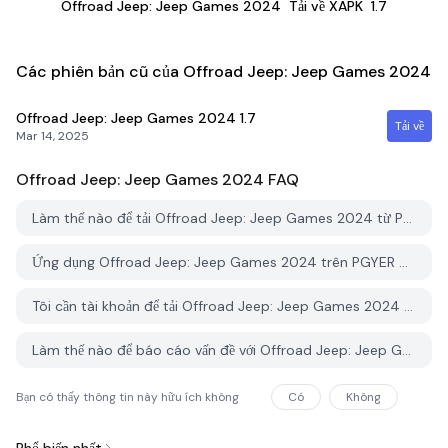
Offroad Jeep: Jeep Games 2024
Tải về XAPK
1.7
Các phiên bản cũ của Offroad Jeep: Jeep Games 2024
Offroad Jeep: Jeep Games 2024
1.7
Tải về
Mar 14, 2025
Offroad Jeep: Jeep Games 2024
FAQ
Làm thế nào để tải Offroad Jeep: Jeep Games 2024 từ PGYER APK HUB?
Ứng dụng Offroad Jeep: Jeep Games 2024 trên PGYER APK HUB có miễn phí không?
Tôi cần tài khoản để tải Offroad Jeep: Jeep Games 2024 từ PGYER APK HUB không?
Làm thế nào để báo cáo vấn đề với Offroad Jeep: Jeep Games 2024 trên PGYER APK HUB?
Bạn có thấy thông tin này hữu ích không
Có
Không