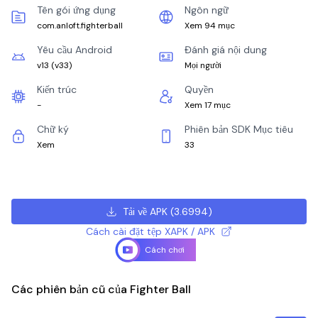
Tên gói ứng dụng
Ngôn ngữ
com.anloft.fighterball
Xem 94 mục
Yêu cầu Android
Đánh giá nội dung
v13
(
v33
)
Mọi người
Kiến trúc
Quyền
-
Xem 17 mục
Chữ ký
Phiên bản SDK Mục tiêu
Xem
33
Tải về APK
(
3.6994
)
Cách cài đặt tệp XAPK / APK
Cách chơi
Các phiên bản cũ của Fighter Ball