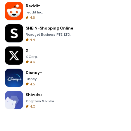
Reddit
reddit Inc.
4.6
SHEIN-Shopping Online
Roadget Business PTE. LTD.
4.4
X
X Corp.
4.6
Disney+
Disney
4.5
Shizuku
Xingchen & Rikka
4.0