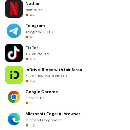
Netflix
Netflix, Inc.
4.2
Telegram
Telegram FZ-LLC
4.3
TikTok
TikTok Pte. Ltd.
4.6
inDrive. Rides with fair fares
® SUOL INNOVATIONS LTD
4.9
Google Chrome
Google LLC
4.1
Microsoft Edge: AI browser
Microsoft Corporation
4.8