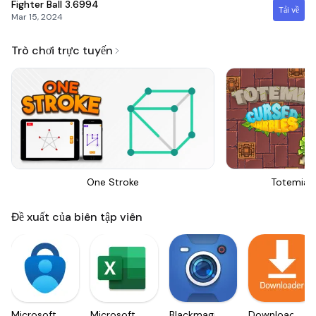
Fighter Ball
3.6994
Tải về
Mar 15, 2024
Trò chơi trực tuyến
One Stroke
Totemia 
Đề xuất của biên tập viên
Microsoft
Microsoft
Blackmagic
Downloader