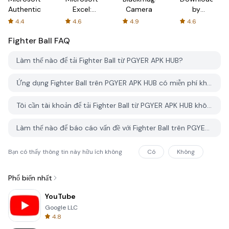
Authenticator
Excel:
Camera
by
Spreadsheets
AFTVnews
4.4
4.6
4.9
4.6
Fighter Ball
FAQ
Làm thế nào để tải Fighter Ball từ PGYER APK HUB?
Ứng dụng Fighter Ball trên PGYER APK HUB có miễn phí không?
Tôi cần tài khoản để tải Fighter Ball từ PGYER APK HUB không?
Làm thế nào để báo cáo vấn đề với Fighter Ball trên PGYER APK HUB?
Bạn có thấy thông tin này hữu ích không
Có
Không
Phổ biến nhất
YouTube
Google LLC
4.8