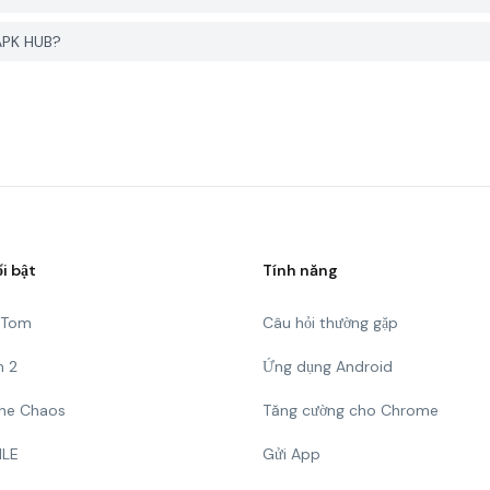
APK HUB?
ổi bật
Tính năng
g Tom
Câu hỏi thường gặp
n 2
Ứng dụng Android
 The Chaos
Tăng cường cho Chrome
ILE
Gửi App