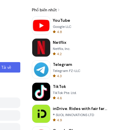
Phổ biến nhất
YouTube
Google LLC
4.8
Netflix
Netflix, Inc.
4.2
Telegram
Tải về
Telegram FZ-LLC
4.3
TikTok
TikTok Pte. Ltd.
4.6
inDrive. Rides with fair fares
® SUOL INNOVATIONS LTD
4.9