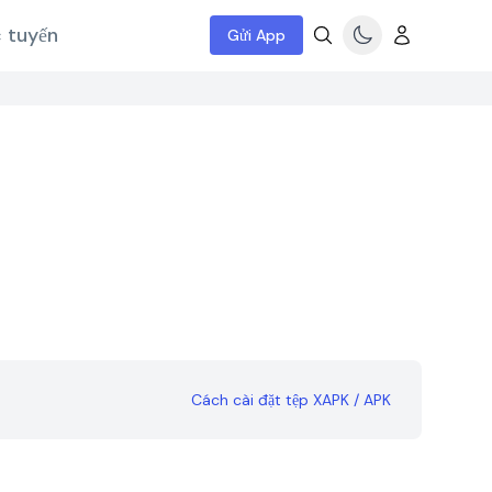
c tuyến
Gửi App
Cách cài đặt tệp XAPK / APK