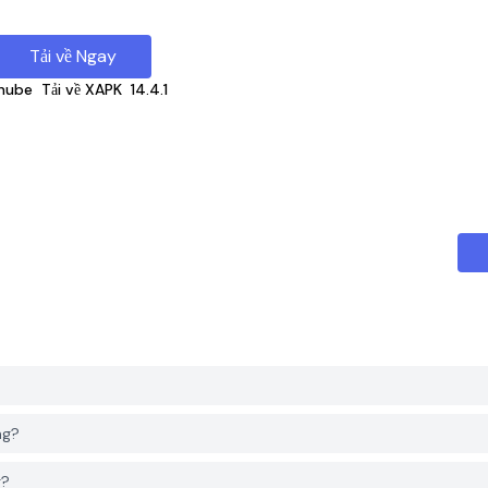
Tải về Ngay
nube
Tải về XAPK
14.4.1
ng?
g?