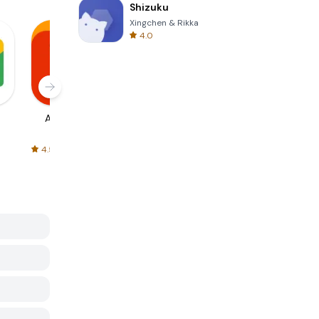
Shizuku
Xingchen & Rikka
4.0
AliExpress
Signal Private
Spotify - Music
Messenger
and Podcasts
4.5
4.3
4.6