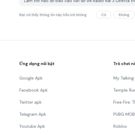
Làm thế nào để báo cáo vấn đề với Radio Rai 3 Diretta 
Bạn có thấy thông tin này hữu ích không
Có
Không
Ứng dụng nổi bật
Trò chơi n
Google Apk
My Talkin
Facebook Apk
Temple Ru
Twitter apk
Free Fire:
Telegram Apk
PUBG MOB
Youtube Apk
Roblox