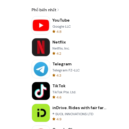
Phổ biến nhất
YouTube
Google LLC
4.8
Netflix
Netflix, Inc.
4.2
Telegram
Telegram FZ-LLC
4.3
TikTok
TikTok Pte. Ltd.
4.6
inDrive. Rides with fair fares
® SUOL INNOVATIONS LTD
4.9