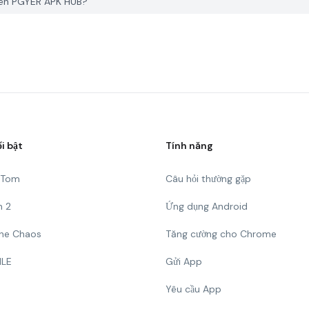
trên PGYER APK HUB?
ổi bật
Tính năng
g Tom
Câu hỏi thường gặp
n 2
Ứng dụng Android
 The Chaos
Tăng cường cho Chrome
ILE
Gửi App
Yêu cầu App