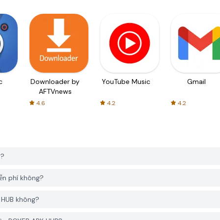
c
Downloader by
YouTube Music
Gmail
AFTVnews
4.6
4.2
4.2
B?
ễn phí không?
PK HUB không?