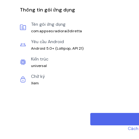
Thông tin gói ứng dụng
Tên gói ứng dụng
com.appseo.radiorai3diretta
Yêu cầu Android
Android 5.0+
(
Lollipop, API 21
)
Kiến trúc
universal
Chữ ký
Xem
Cách 