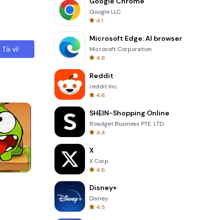
Google Chrome
Google LLC
4.1
Microsoft Edge: AI browser
Tải về
Microsoft Corporation
4.8
Reddit
reddit Inc.
4.6
SHEIN-Shopping Online
Roadget Business PTE. LTD.
4.4
X
X Corp.
4.6
Cannon Balls 3D
Disney+
Disney
4.5