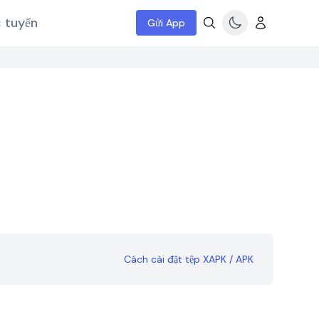
c tuyến
Gửi App
Cách cài đặt tệp XAPK / APK