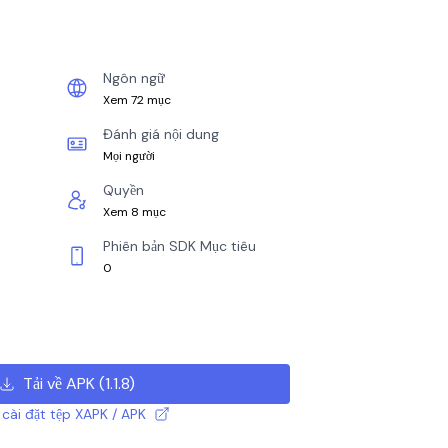
Ngôn ngữ
Xem 72 mục
Đánh giá nội dung
Mọi người
Quyền
Xem 8 mục
Phiên bản SDK Mục tiêu
0
Tải về APK
(
1.1.8
)
cài đặt tệp XAPK / APK