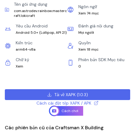
Tên gói ứng dụng
Ngôn ngữ
com.astrodev.rainbow.masterc
Xem 74 mục
raft.lokicraft
Yêu cầu Android
Đánh giá nội dung
Android 5.0+
(
Lollipop, API 21
)
Mọi người
Kiến trúc
Quyền
arm64-v8a
Xem 18 mục
Chữ ký
Phiên bản SDK Mục tiêu
Xem
0
Tải về XAPK
(
1.0.3
)
Cách cài đặt tệp XAPK / APK
Cách chơi
Các phiên bản cũ của Craftsman X Building