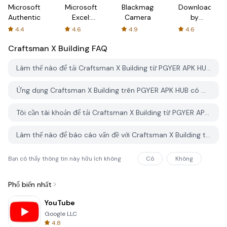
Microsoft
Microsoft
Blackmagic
Downloader
Authenticator
Excel:
Camera
by
Spreadsheets
AFTVnews
4.4
4.6
4.9
4.6
Craftsman X Building
FAQ
Làm thế nào để tải Craftsman X Building từ PGYER APK HUB?
Ứng dụng Craftsman X Building trên PGYER APK HUB có miễn phí không?
Tôi cần tài khoản để tải Craftsman X Building từ PGYER APK HUB không?
Làm thế nào để báo cáo vấn đề với Craftsman X Building trên PGYER APK HUB?
Bạn có thấy thông tin này hữu ích không
Có
Không
Phổ biến nhất
YouTube
Google LLC
4.8