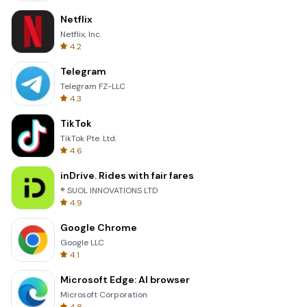
Netflix
Netflix, Inc.
4.2
Telegram
Telegram FZ-LLC
4.3
TikTok
TikTok Pte. Ltd.
4.6
inDrive. Rides with fair fares
® SUOL INNOVATIONS LTD
4.9
Google Chrome
Google LLC
4.1
Microsoft Edge: AI browser
Microsoft Corporation