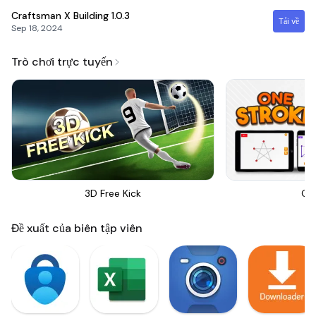
Craftsman X Building
1.0.3
Tải về
Sep 18, 2024
Trò chơi trực tuyến
3D Free Kick
On
Đề xuất của biên tập viên