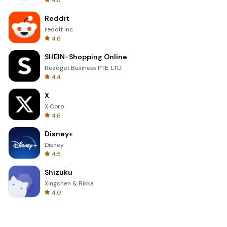
4.8
Reddit
reddit Inc.
4.6
SHEIN-Shopping Online
Roadget Business PTE. LTD.
4.4
X
X Corp.
4.6
Disney+
Disney
4.5
Shizuku
Xingchen & Rikka
4.0