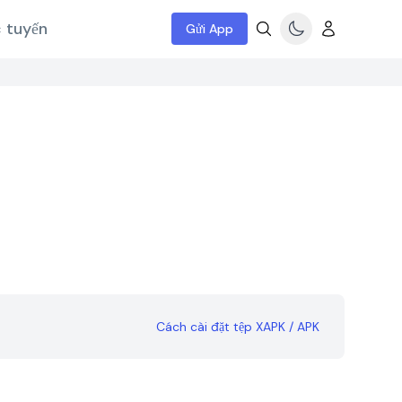
c tuyến
Gửi App
Cách cài đặt tệp XAPK / APK