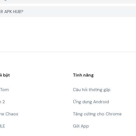
ER APK HUB?
ổi bật
Tính năng
g Tom
Câu hỏi thường gặp
n 2
Ứng dụng Android
 The Chaos
Tăng cường cho Chrome
ILE
Gửi App