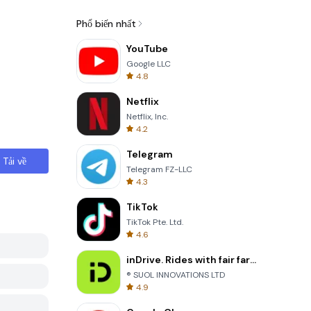
Phổ biến nhất
YouTube
Google LLC
4.8
Netflix
Netflix, Inc.
4.2
Telegram
Tải về
Telegram FZ-LLC
4.3
TikTok
TikTok Pte. Ltd.
4.6
inDrive. Rides with fair fares
® SUOL INNOVATIONS LTD
4.9