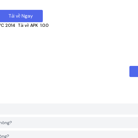
Tải về Ngay
VC 2014
Tải về APK
1.0.0
không?
hông?