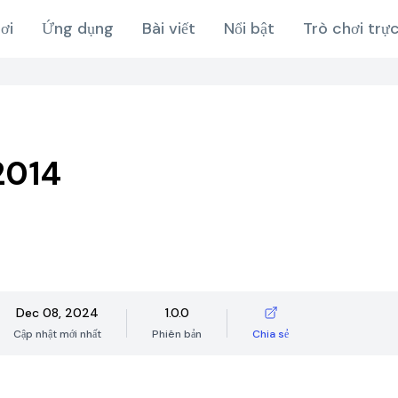
ơi
Ứng dụng
Bài viết
Nổi bật
Trò chơi trự
2014
Dec 08, 2024
1.0.0
Cập nhật mới nhất
Phiên bản
Chia sẻ