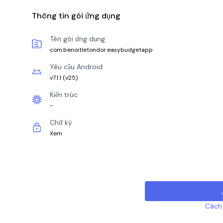
Thông tin gói ứng dụng
Tên gói ứng dụng
com.benoitletondor.easybudgetapp
Yêu cầu Android
v7.1.1
(
v25
)
Kiến trúc
-
Chữ ký
Xem
Cách 