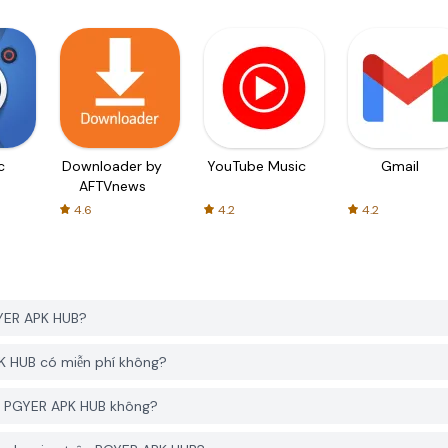
c
Downloader by
YouTube Music
Gmail
AFTVnews
4.6
4.2
4.2
GYER APK HUB?
K HUB có miễn phí không?
 từ PGYER APK HUB không?