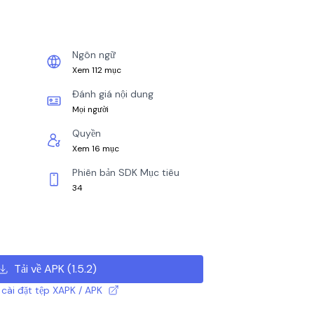
Ngôn ngữ
Xem 112 mục
Đánh giá nội dung
Mọi người
Quyền
Xem 16 mục
Phiên bản SDK Mục tiêu
34
Tải về APK
(
1.5.2
)
cài đặt tệp XAPK / APK