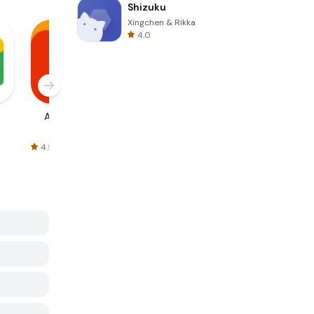
Shizuku
Xingchen & Rikka
4.0
AliExpress
Signal Private
Spotify - Music
Messenger
and Podcasts
4.5
4.3
4.6