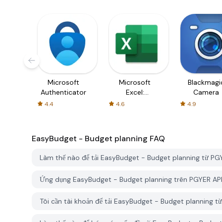
Microsoft
Microsoft
Blackmagi
Authenticator
Excel:
Camera
Spreadsheets
4.4
4.6
4.9
EasyBudget - Budget planning
FAQ
Làm thế nào để tải EasyBudget - Budget planning từ P
Ứng dụng EasyBudget - Budget planning trên PGYER AP
Tôi cần tài khoản để tải EasyBudget - Budget planning