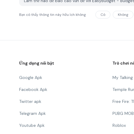
Làm thế nào để báo cáo vấn đề với EasyBudget - Budge
Bạn có thấy thông tin này hữu ích không
Có
Không
Ứng dụng nổi bật
Trò chơi n
Google Apk
My Talkin
Facebook Apk
Temple Ru
Twitter apk
Free Fire:
Telegram Apk
PUBG MOB
Youtube Apk
Roblox