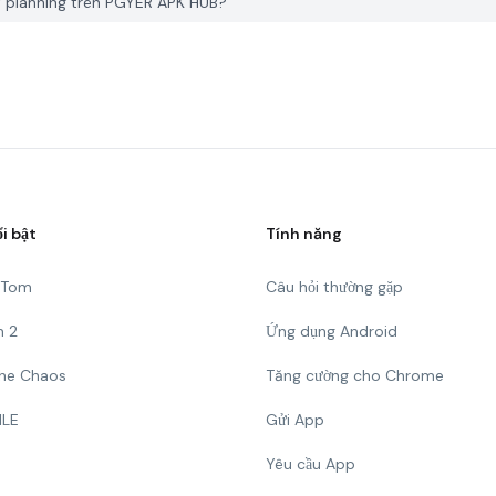
t planning trên PGYER APK HUB?
ổi bật
Tính năng
g Tom
Câu hỏi thường gặp
n 2
Ứng dụng Android
 The Chaos
Tăng cường cho Chrome
ILE
Gửi App
Yêu cầu App