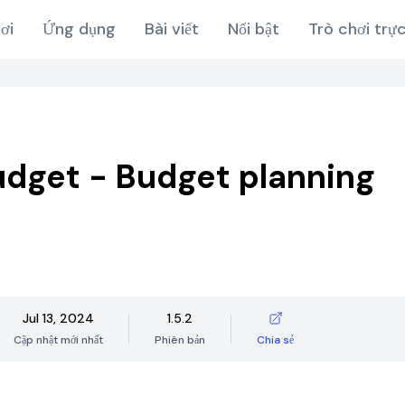
ơi
Ứng dụng
Bài viết
Nổi bật
Trò chơi trự
dget - Budget planning
Jul 13, 2024
1.5.2
Cập nhật mới nhất
Phiên bản
Chia sẻ