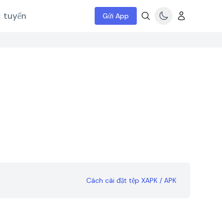
c tuyến
Gửi App
Cách cài đặt tệp XAPK / APK