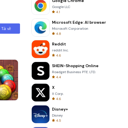
Google Chrome
Google LLC
4.1
Microsoft Edge: AI browser
Tải về
Microsoft Corporation
4.8
Reddit
reddit Inc.
4.6
SHEIN-Shopping Online
Roadget Business PTE. LTD.
4.4
X
X Corp.
4.6
s
Perfect Piano
Disney+
Disney
4.5