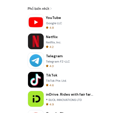
Phổ biến nhất
YouTube
Google LLC
4.8
Netflix
Netflix, Inc.
4.2
Telegram
Telegram FZ-LLC
4.3
TikTok
TikTok Pte. Ltd.
4.6
inDrive. Rides with fair fares
® SUOL INNOVATIONS LTD
4.9