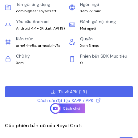
Tên gói ứng dụng
Ngôn ngữ
com.bigbear.royalcraft
Xem 72 mục
Yêu cầu Android
Đánh giá nội dung
Android 4.4+
(
Kitkat, API 19
)
Mọi người
Kiến trúc
Quyền
arm64-v8a, armeabi-v7a
Xem 3 mục
Chữ ký
Phiên bản SDK Mục tiêu
Xem
0
Tải về APK
(
1.9
)
Cách cài đặt tệp XAPK / APK
Cách chơi
Các phiên bản cũ của Royal Craft