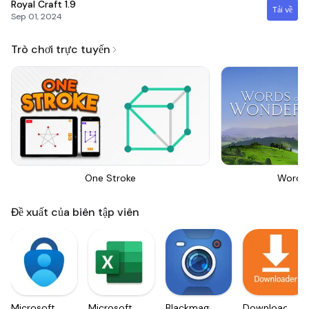
Royal Craft
1.9
Tải về
Sep 01, 2024
Trò chơi trực tuyến
One Stroke
Words
Đề xuất của biên tập viên
Microsoft
Microsoft
Blackmagic
Downloader