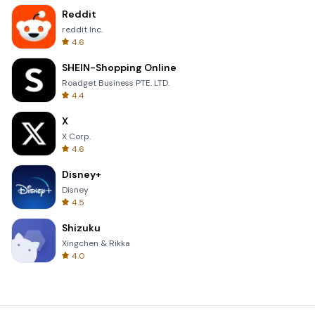
Reddit
reddit Inc.
4.6
SHEIN-Shopping Online
Roadget Business PTE. LTD.
4.4
X
X Corp.
4.6
Disney+
Disney
4.5
Shizuku
Xingchen & Rikka
4.0