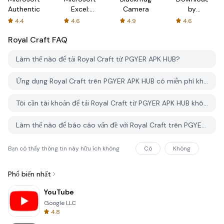
Authenticator
Excel:
Camera
by
Spreadsheets
AFTVnews
4.4
4.6
4.9
4.6
Royal Craft
FAQ
Làm thế nào để tải Royal Craft từ PGYER APK HUB?
Ứng dụng Royal Craft trên PGYER APK HUB có miễn phí không?
Tôi cần tài khoản để tải Royal Craft từ PGYER APK HUB không?
Làm thế nào để báo cáo vấn đề với Royal Craft trên PGYER APK HUB?
Bạn có thấy thông tin này hữu ích không
Có
Không
Phổ biến nhất
YouTube
Google LLC
4.8