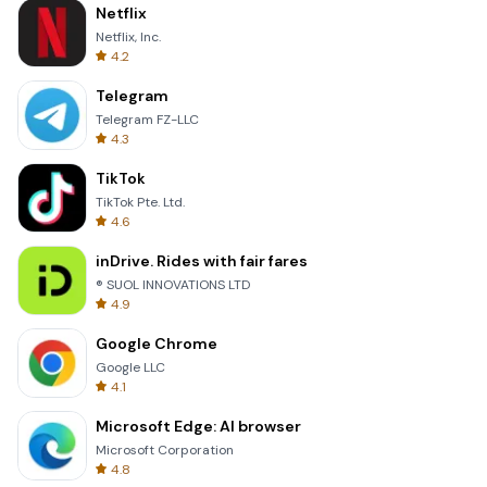
Netflix
Netflix, Inc.
4.2
Telegram
Telegram FZ-LLC
4.3
TikTok
TikTok Pte. Ltd.
4.6
inDrive. Rides with fair fares
® SUOL INNOVATIONS LTD
4.9
Google Chrome
Google LLC
4.1
Microsoft Edge: AI browser
Microsoft Corporation
4.8