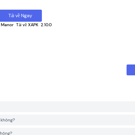
Tải về Ngay
 Manor
Tải về XAPK
2.10.0
 không?
 không?