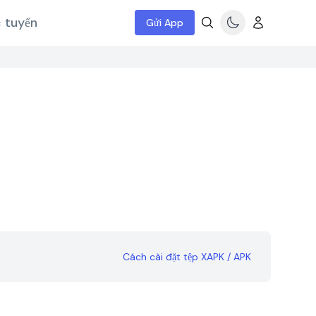
c tuyến
Gửi App
Cách cài đặt tệp XAPK / APK