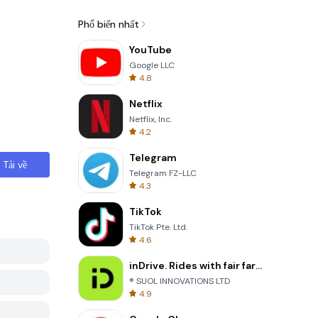
Phổ biến nhất
YouTube
Google LLC
4.8
Netflix
Netflix, Inc.
4.2
Telegram
Tải về
Telegram FZ-LLC
4.3
TikTok
TikTok Pte. Ltd.
4.6
inDrive. Rides with fair fares
® SUOL INNOVATIONS LTD
4.9