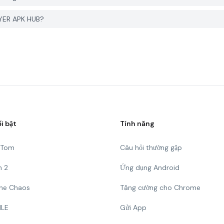
GYER APK HUB?
ổi bật
Tính năng
g Tom
Câu hỏi thường gặp
n 2
Ứng dụng Android
 The Chaos
Tăng cường cho Chrome
ILE
Gửi App