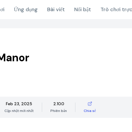
ơi
Ứng dụng
Bài viết
Nổi bật
Trò chơi trự
Manor
Feb 23, 2025
2.10.0
Cập nhật mới nhất
Phiên bản
Chia sẻ