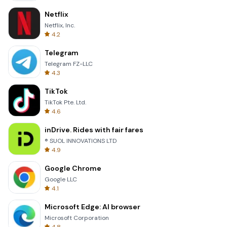
Netflix
Netflix, Inc.
4.2
Telegram
Telegram FZ-LLC
4.3
TikTok
TikTok Pte. Ltd.
4.6
inDrive. Rides with fair fares
® SUOL INNOVATIONS LTD
4.9
Google Chrome
Google LLC
4.1
Microsoft Edge: AI browser
Microsoft Corporation