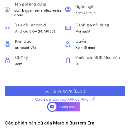
Tên gói ứng dụng
Ngôn ngữ
com.biggame.marble.crush.an
Xem 75 mục
droid
Yêu cầu Android
Đánh giá nội dung
Android 6.0+
(
M, API 23
)
Mọi người
Kiến trúc
Quyền
armeabi-v7a
Xem 15 mục
Chữ ký
Phiên bản SDK Mục tiêu
Xem
0
Tải về XAPK
(
1.0.31
)
Cách cài đặt tệp XAPK / APK
Cách chơi
Các phiên bản cũ của Marble Busters Era