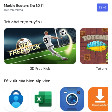
Marble Busters Era
1.0.31
Tải về
Dec 26, 2024
Trò chơi trực tuyến
3D Free Kick
Totemia 
Đề xuất của biên tập viên