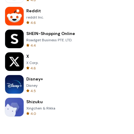
4.8
Reddit
reddit Inc.
4.6
SHEIN-Shopping Online
Roadget Business PTE. LTD.
4.4
X
X Corp.
4.6
Disney+
Disney
4.5
Shizuku
Xingchen & Rikka
4.0