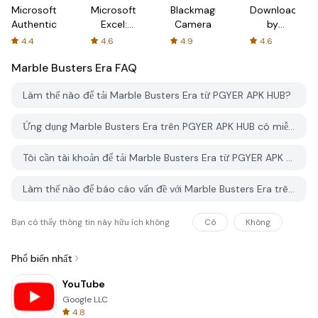
Microsoft
Microsoft
Blackmagic
Downloader
Authenticator
Excel:
Camera
by
Spreadsheets
AFTVnews
4.4
4.6
4.9
4.6
Marble Busters Era
FAQ
Làm thế nào để tải Marble Busters Era từ PGYER APK HUB?
Ứng dụng Marble Busters Era trên PGYER APK HUB có miễn phí không?
Tôi cần tài khoản để tải Marble Busters Era từ PGYER APK HUB không?
Làm thế nào để báo cáo vấn đề với Marble Busters Era trên PGYER APK HUB?
Bạn có thấy thông tin này hữu ích không
Có
Không
Phổ biến nhất
YouTube
Google LLC
4.8