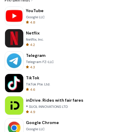
Phổ biến nhất
YouTube
Google LLC
4.8
Netflix
Netflix, Inc.
4.2
Telegram
Telegram FZ-LLC
4.3
TikTok
TikTok Pte. Ltd.
4.6
inDrive. Rides with fair fares
® SUOL INNOVATIONS LTD
4.9
Google Chrome
Google LLC