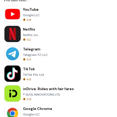
Phổ biến nhất
YouTube
Google LLC
4.8
Netflix
Netflix, Inc.
4.2
Telegram
Telegram FZ-LLC
4.3
TikTok
TikTok Pte. Ltd.
4.6
inDrive. Rides with fair fares
® SUOL INNOVATIONS LTD
4.9
Google Chrome
Google LLC