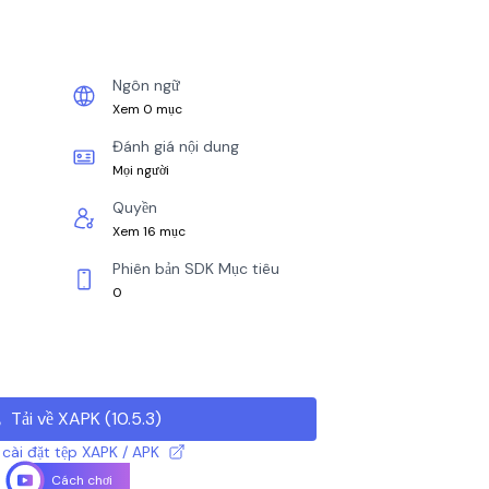
Ngôn ngữ
Xem 0 mục
Đánh giá nội dung
Mọi người
Quyền
Xem 16 mục
Phiên bản SDK Mục tiêu
0
Tải về XAPK
(
10.5.3
)
cài đặt tệp XAPK / APK
Cách chơi