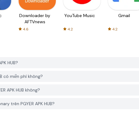
c
Downloader by
YouTube Music
Gmail
AFTVnews
4.6
4.2
4.2
 APK HUB?
B có miễn phí không?
PGYER APK HUB không?
ionary trên PGYER APK HUB?