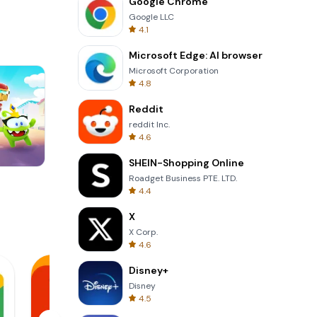
Google Chrome
Google LLC
4.1
Microsoft Edge: AI browser
Microsoft Corporation
4.8
Reddit
reddit Inc.
4.6
SHEIN-Shopping Online
Roadget Business PTE. LTD.
One Stroke
4.4
X
X Corp.
4.6
Disney+
Disney
4.5