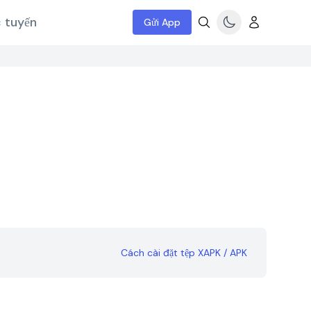
c tuyến
Gửi App
Cách cài đặt tệp XAPK / APK