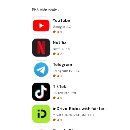
Phổ biến nhất
YouTube
Google LLC
4.8
Netflix
Netflix, Inc.
4.2
Telegram
Telegram FZ-LLC
4.3
TikTok
TikTok Pte. Ltd.
4.6
inDrive. Rides with fair fares
® SUOL INNOVATIONS LTD
4.9