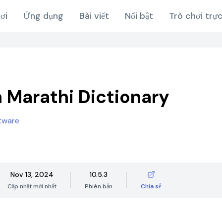
ơi
Ứng dụng
Bài viết
Nổi bật
Trò chơi trự
h Marathi Dictionary
tware
Nov 13, 2024
10.5.3
Cập nhật mới nhất
Phiên bản
Chia sẻ