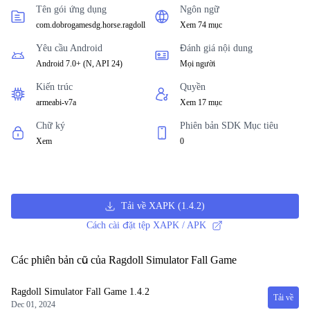
Tên gói ứng dụng
Ngôn ngữ
com.dobrogamesdg.horse.ragdoll
Xem 74 mục
Yêu cầu Android
Đánh giá nội dung
Android 7.0+
(
N, API 24
)
Mọi người
Kiến trúc
Quyền
armeabi-v7a
Xem 17 mục
Chữ ký
Phiên bản SDK Mục tiêu
Xem
0
Tải về XAPK
(
1.4.2
)
Cách cài đặt tệp XAPK / APK
Các phiên bản cũ của Ragdoll Simulator Fall Game
Ragdoll Simulator Fall Game
1.4.2
Tải về
Dec 01, 2024