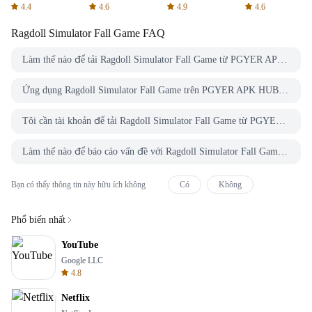
Spreadsheets
AFTVnews
4.4
4.6
4.9
4.6
Ragdoll Simulator Fall Game
FAQ
Làm thế nào để tải Ragdoll Simulator Fall Game từ PGYER APK HUB?
Ứng dụng Ragdoll Simulator Fall Game trên PGYER APK HUB có miễn phí không?
Tôi cần tài khoản để tải Ragdoll Simulator Fall Game từ PGYER APK HUB không?
Làm thế nào để báo cáo vấn đề với Ragdoll Simulator Fall Game trên PGYER APK HUB?
Bạn có thấy thông tin này hữu ích không
Có
Không
Phổ biến nhất
YouTube
Google LLC
4.8
Netflix