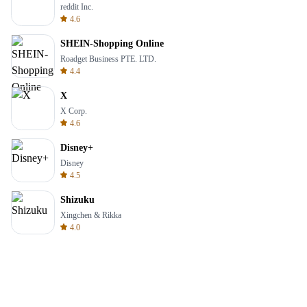
reddit Inc.
4.6
SHEIN-Shopping Online
Roadget Business PTE. LTD.
4.4
X
X Corp.
4.6
Disney+
Disney
4.5
Shizuku
Xingchen & Rikka
4.0