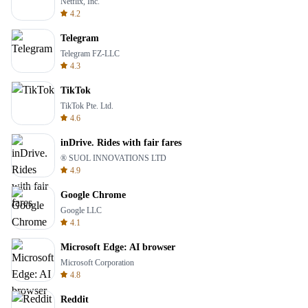
Netflix, Inc.
4.2
Telegram
Telegram FZ-LLC
4.3
TikTok
TikTok Pte. Ltd.
4.6
inDrive. Rides with fair fares
® SUOL INNOVATIONS LTD
4.9
Google Chrome
Google LLC
4.1
Microsoft Edge: AI browser
Microsoft Corporation
4.8
Reddit