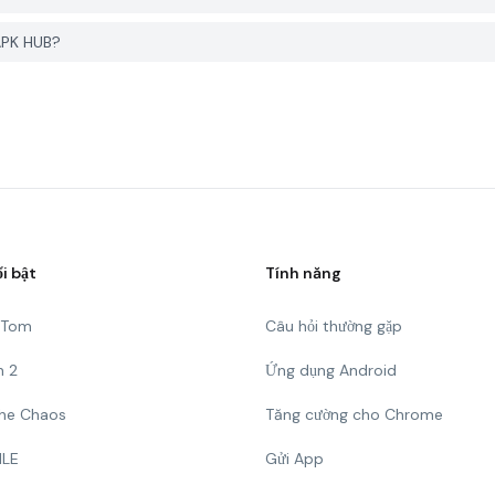
APK HUB?
ổi bật
Tính năng
g Tom
Câu hỏi thường gặp
n 2
Ứng dụng Android
 The Chaos
Tăng cường cho Chrome
ILE
Gửi App