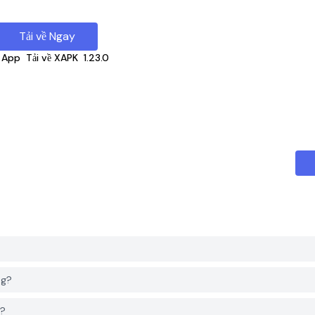
Tải về Ngay
 App
Tải về XAPK
1.23.0
ng?
g?