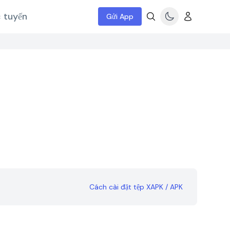
c tuyến
Gửi App
Cách cài đặt tệp XAPK / APK