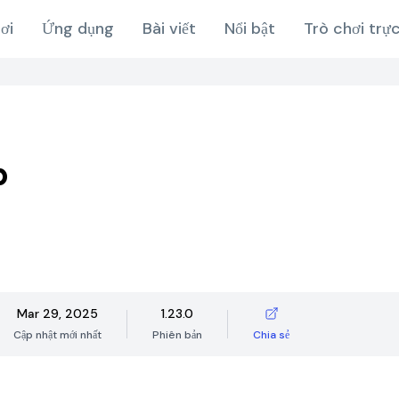
ơi
Ứng dụng
Bài viết
Nổi bật
Trò chơi trự
p
Mar 29, 2025
1.23.0
Cập nhật mới nhất
Phiên bản
Chia sẻ