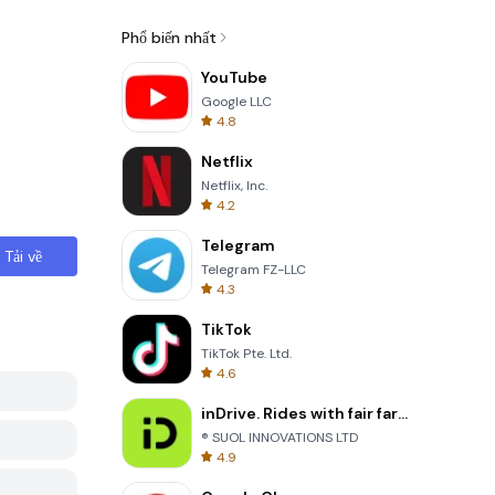
Phổ biến nhất
YouTube
Google LLC
4.8
Netflix
Netflix, Inc.
4.2
Telegram
Tải về
Telegram FZ-LLC
4.3
TikTok
TikTok Pte. Ltd.
4.6
inDrive. Rides with fair fares
® SUOL INNOVATIONS LTD
4.9