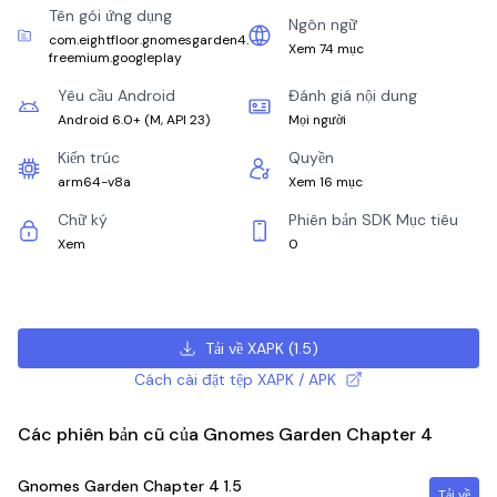
Tên gói ứng dụng
Ngôn ngữ
com.eightfloor.gnomesgarden4.
Xem 74 mục
freemium.googleplay
Yêu cầu Android
Đánh giá nội dung
Android 6.0+
(
M, API 23
)
Mọi người
Kiến trúc
Quyền
arm64-v8a
Xem 16 mục
Chữ ký
Phiên bản SDK Mục tiêu
Xem
0
Tải về XAPK
(
1.5
)
Cách cài đặt tệp XAPK / APK
Các phiên bản cũ của Gnomes Garden Chapter 4
Gnomes Garden Chapter 4
1.5
Tải về