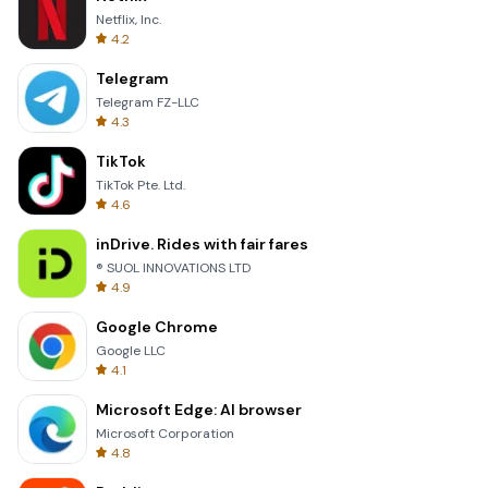
Netflix, Inc.
4.2
Telegram
Telegram FZ-LLC
4.3
TikTok
TikTok Pte. Ltd.
4.6
inDrive. Rides with fair fares
® SUOL INNOVATIONS LTD
4.9
Google Chrome
Google LLC
4.1
Microsoft Edge: AI browser
Microsoft Corporation
4.8