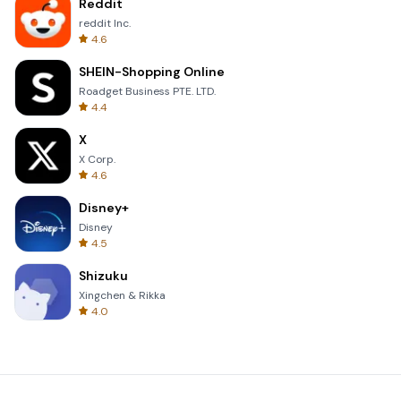
Reddit
reddit Inc.
4.6
SHEIN-Shopping Online
Roadget Business PTE. LTD.
4.4
X
X Corp.
4.6
Disney+
Disney
4.5
Shizuku
Xingchen & Rikka
4.0