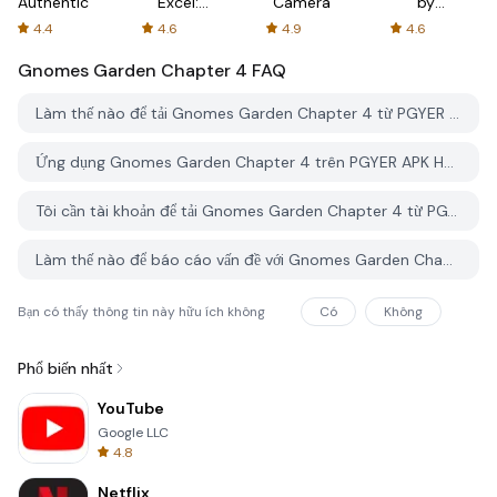
Authenticator
Excel:
Camera
by
Spreadsheets
AFTVnews
4.4
4.6
4.9
4.6
Gnomes Garden Chapter 4
FAQ
Làm thế nào để tải Gnomes Garden Chapter 4 từ PGYER APK HUB?
Ứng dụng Gnomes Garden Chapter 4 trên PGYER APK HUB có miễn phí không?
Tôi cần tài khoản để tải Gnomes Garden Chapter 4 từ PGYER APK HUB không?
Làm thế nào để báo cáo vấn đề với Gnomes Garden Chapter 4 trên PGYER APK HUB?
Bạn có thấy thông tin này hữu ích không
Có
Không
Phổ biến nhất
YouTube
Google LLC
4.8
Netflix