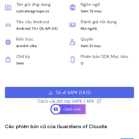
Tên gói ứng dụng
Ngôn ngữ
com.emagroups.cs
Xem 73 mục
Yêu cầu Android
Đánh giá nội dung
Android 7.0+
(
N, API 24
)
Mọi người
Kiến trúc
Quyền
arm64-v8a
Xem 31 mục
Chữ ký
Phiên bản SDK Mục tiêu
Xem
0
Tải về XAPK
(
1.9.0
)
Cách cài đặt tệp XAPK / APK
Cách chơi
Các phiên bản cũ của Guardians of Cloudia