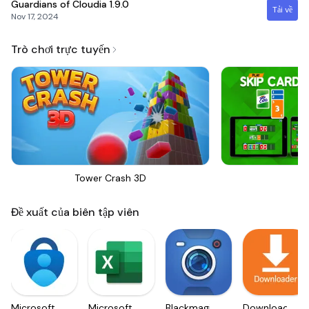
Guardians of Cloudia
1.9.0
Tải về
Nov 17, 2024
Trò chơi trực tuyến
Tower Crash 3D
Sk
Đề xuất của biên tập viên
Microsoft
Microsoft
Blackmagic
Downloader