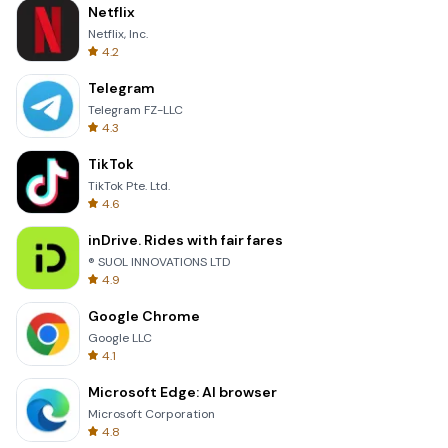
Netflix
Netflix, Inc.
4.2
Telegram
Telegram FZ-LLC
4.3
TikTok
TikTok Pte. Ltd.
4.6
inDrive. Rides with fair fares
® SUOL INNOVATIONS LTD
4.9
Google Chrome
Google LLC
4.1
Microsoft Edge: AI browser
Microsoft Corporation
4.8