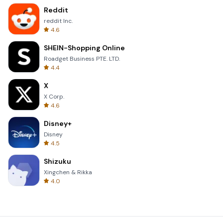
Reddit
reddit Inc.
4.6
SHEIN-Shopping Online
Roadget Business PTE. LTD.
4.4
X
X Corp.
4.6
Disney+
Disney
4.5
Shizuku
Xingchen & Rikka
4.0