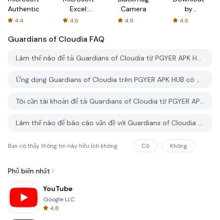
Authenticator
Excel:
Camera
by
Spreadsheets
AFTVnews
4.4
4.6
4.9
4.6
Guardians of Cloudia
FAQ
Làm thế nào để tải Guardians of Cloudia từ PGYER APK HUB?
Ứng dụng Guardians of Cloudia trên PGYER APK HUB có miễn phí không?
Tôi cần tài khoản để tải Guardians of Cloudia từ PGYER APK HUB không?
Làm thế nào để báo cáo vấn đề với Guardians of Cloudia trên PGYER APK HUB?
Bạn có thấy thông tin này hữu ích không
Có
Không
Phổ biến nhất
YouTube
Google LLC
4.8