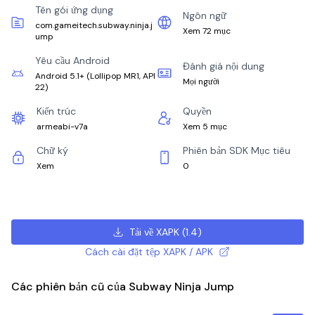
Tên gói ứng dụng
Ngôn ngữ
com.gameitech.subway.ninja.j
Xem 72 mục
ump
Yêu cầu Android
Đánh giá nội dung
Android 5.1+
(
Lollipop MR1, API
Mọi người
22
)
Kiến trúc
Quyền
armeabi-v7a
Xem 5 mục
Chữ ký
Phiên bản SDK Mục tiêu
Xem
0
Tải về XAPK
(
1.4
)
Cách cài đặt tệp XAPK / APK
Các phiên bản cũ của Subway Ninja Jump