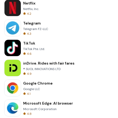
Netflix
Netflix, Inc.
4.2
Telegram
Telegram FZ-LLC
4.3
TikTok
TikTok Pte. Ltd.
4.6
inDrive. Rides with fair fares
® SUOL INNOVATIONS LTD
4.9
Google Chrome
Google LLC
4.1
Microsoft Edge: AI browser
Microsoft Corporation
4.8