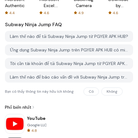
Authenticator
Excel:
Camera
by
Spreadsheets
AFTVnews
4.4
4.6
4.9
4.6
Subway Ninja Jump
FAQ
Làm thế nào để tải Subway Ninja Jump từ PGYER APK HUB?
Ứng dụng Subway Ninja Jump trên PGYER APK HUB có miễn phí không?
Tôi cần tài khoản để tải Subway Ninja Jump từ PGYER APK HUB không?
Làm thế nào để báo cáo vấn đề với Subway Ninja Jump trên PGYER APK HUB?
Bạn có thấy thông tin này hữu ích không
Có
Không
Phổ biến nhất
YouTube
Google LLC
4.8