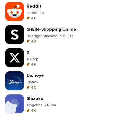
Reddit
reddit Inc.
4.6
SHEIN-Shopping Online
Roadget Business PTE. LTD.
4.4
X
X Corp.
4.6
Disney+
Disney
4.5
Shizuku
Xingchen & Rikka
4.0