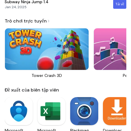
Subway Ninja Jump
1.4
Tải về
Jan 24, 2025
Trò chơi trực tuyến
Tower Crash 3D
Perf
Đề xuất của biên tập viên
Microsoft
Microsoft
Blackmagic
Downloader