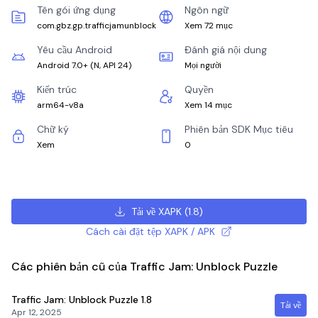
Tên gói ứng dụng
Ngôn ngữ
com.gbz.gp.trafficjamunblock
Xem 72 mục
Yêu cầu Android
Đánh giá nội dung
Android 7.0+
(
N, API 24
)
Mọi người
Kiến trúc
Quyền
arm64-v8a
Xem 14 mục
Chữ ký
Phiên bản SDK Mục tiêu
Xem
0
Tải về XAPK
(
1.8
)
Cách cài đặt tệp XAPK / APK
Các phiên bản cũ của Traffic Jam: Unblock Puzzle
Traffic Jam: Unblock Puzzle
1.8
Tải về
Apr 12, 2025