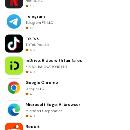
Netflix, Inc.
4.2
Telegram
Telegram FZ-LLC
4.3
TikTok
TikTok Pte. Ltd.
4.6
inDrive. Rides with fair fares
® SUOL INNOVATIONS LTD
4.9
Google Chrome
Google LLC
4.1
Microsoft Edge: AI browser
Microsoft Corporation
4.8
Reddit