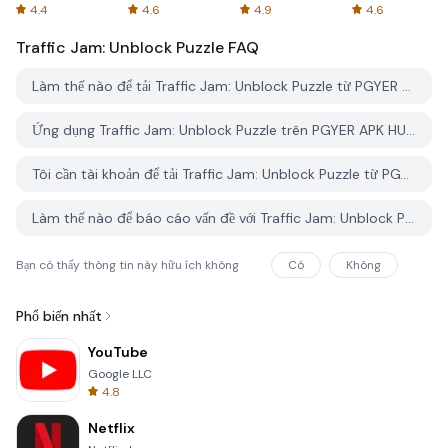
Spreadsheets
AFTVnews
4.4
4.6
4.9
4.6
Traffic Jam: Unblock Puzzle
FAQ
Làm thế nào để tải Traffic Jam: Unblock Puzzle từ PGYER APK HUB?
Ứng dụng Traffic Jam: Unblock Puzzle trên PGYER APK HUB có miễn phí không?
Tôi cần tài khoản để tải Traffic Jam: Unblock Puzzle từ PGYER APK HUB không?
Làm thế nào để báo cáo vấn đề với Traffic Jam: Unblock Puzzle trên PGYER APK HUB?
Bạn có thấy thông tin này hữu ích không
Có
Không
Phổ biến nhất
YouTube
Google LLC
4.8
Netflix