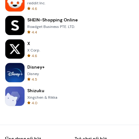
reddit Inc.
4.6
SHEIN-Shopping Online
Roadget Business PTE. LTD.
4.4
X
X Corp.
4.6
Disney+
Disney
4.5
Shizuku
Xingchen & Rikka
4.0
Ứng dụng nổi bật
Trò chơi nổi bật