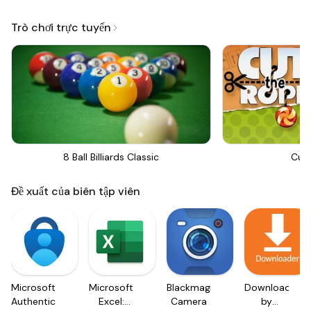
Trò chơi trực tuyến
8 Ball Billiards Classic
Cut
Đề xuất của biên tập viên
Microsoft
Microsoft
Blackmagic
Downloader
Authenticator
Excel:
Camera
by