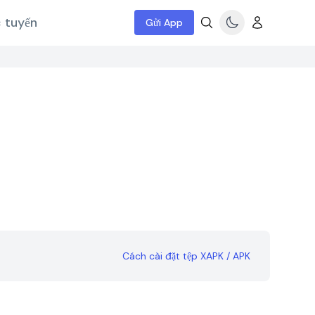
c tuyến
Gửi App
Cách cài đặt tệp XAPK / APK