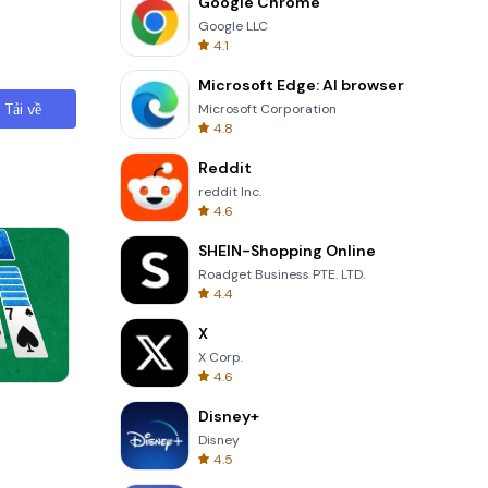
Google Chrome
Google LLC
4.1
Microsoft Edge: AI browser
Tải về
Microsoft Corporation
4.8
Reddit
reddit Inc.
4.6
SHEIN-Shopping Online
Roadget Business PTE. LTD.
4.4
X
X Corp.
4.6
One Stroke
Disney+
Disney
4.5