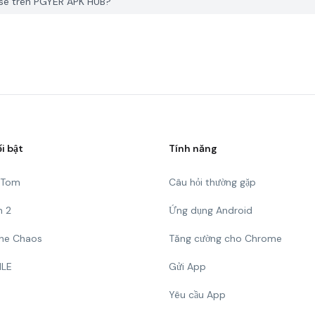
ense trên PGYER APK HUB?
ổi bật
Tính năng
g Tom
Câu hỏi thường gặp
n 2
Ứng dụng Android
 The Chaos
Tăng cường cho Chrome
ILE
Gửi App
Yêu cầu App