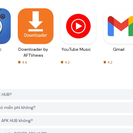
c
Downloader by
YouTube Music
Gmail
AFTVnews
4.6
4.2
4.2
K HUB?
có miễn phí không?
ER APK HUB không?