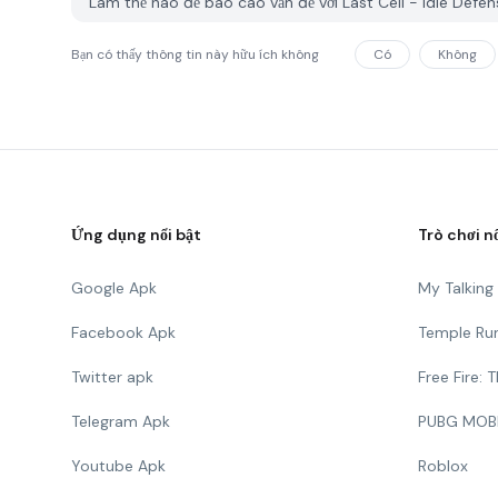
Làm thế nào để báo cáo vấn đề với Last Cell - Idle Def
Bạn có thấy thông tin này hữu ích không
Có
Không
Ứng dụng nổi bật
Trò chơi n
Google Apk
My Talkin
Facebook Apk
Temple Ru
Twitter apk
Free Fire:
Telegram Apk
PUBG MOB
Youtube Apk
Roblox