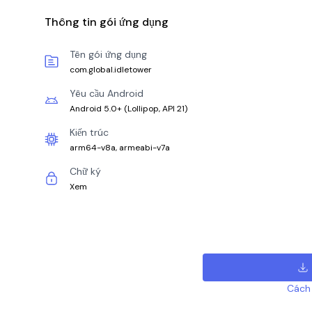
Thông tin gói ứng dụng
Tên gói ứng dụng
com.global.idletower
Yêu cầu Android
Android 5.0+
(
Lollipop, API 21
)
Kiến trúc
arm64-v8a, armeabi-v7a
Chữ ký
Xem
Cách 