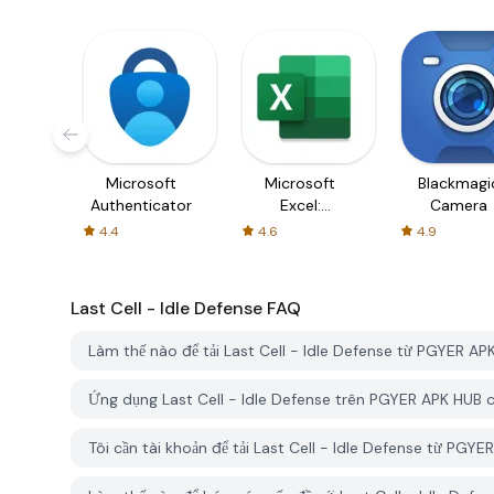
Microsoft
Microsoft
Blackmagi
Authenticator
Excel:
Camera
Spreadsheets
4.4
4.6
4.9
Last Cell - Idle Defense
FAQ
Làm thế nào để tải Last Cell - Idle Defense từ PGYER AP
Ứng dụng Last Cell - Idle Defense trên PGYER APK HUB 
Tôi cần tài khoản để tải Last Cell - Idle Defense từ PGY