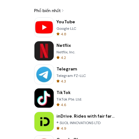
Phổ biến nhất
YouTube
Google LLC
4.8
Netflix
Netflix, Inc.
4.2
Telegram
Telegram FZ-LLC
4.3
TikTok
TikTok Pte. Ltd.
4.6
inDrive. Rides with fair fares
® SUOL INNOVATIONS LTD
4.9