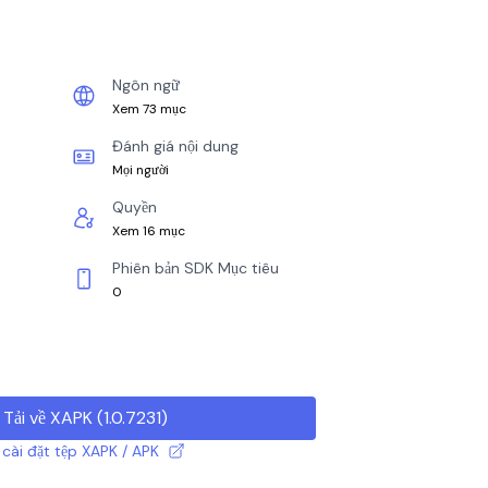
Ngôn ngữ
Xem 73 mục
Đánh giá nội dung
Mọi người
Quyền
Xem 16 mục
Phiên bản SDK Mục tiêu
0
Tải về XAPK
(
1.0.7231
)
cài đặt tệp XAPK / APK