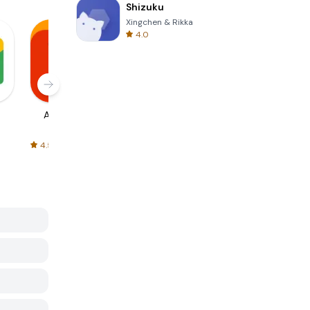
Shizuku
Xingchen & Rikka
4.0
AliExpress
Signal Private
Spotify - Music
Messenger
and Podcasts
4.5
4.3
4.6