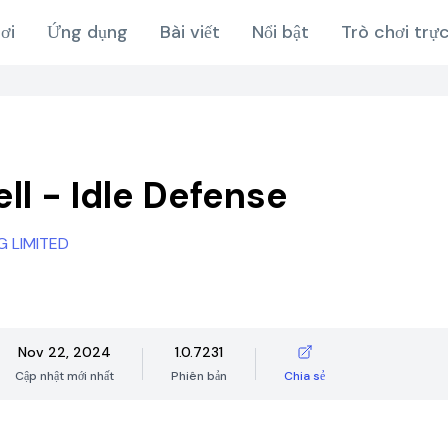
ơi
Ứng dụng
Bài viết
Nổi bật
Trò chơi trự
ll - Idle Defense
G LIMITED
Nov 22, 2024
1.0.7231
Cập nhật mới nhất
Phiên bản
Chia sẻ