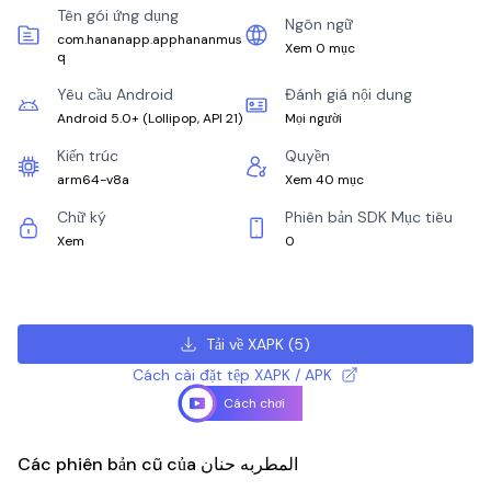
Tên gói ứng dụng
Ngôn ngữ
com.hananapp.apphananmus
Xem 0 mục
q
Yêu cầu Android
Đánh giá nội dung
Android 5.0+
(
Lollipop, API 21
)
Mọi người
Kiến trúc
Quyền
arm64-v8a
Xem 40 mục
Chữ ký
Phiên bản SDK Mục tiêu
Xem
0
Tải về XAPK
(
5
)
Cách cài đặt tệp XAPK / APK
Cách chơi
Các phiên bản cũ của المطربه حنان