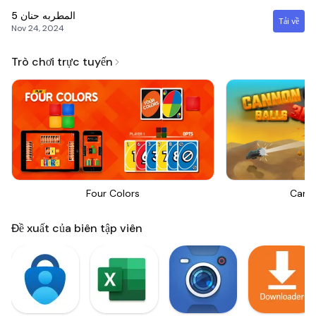
5
المطربه حنان
Tải về
Nov 24, 2024
Trò chơi trực tuyến
Four Colors
Canno
Đề xuất của biên tập viên