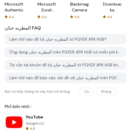
Microsoft
Microsoft
Blackmagic
Downloader
Authenticator
Excel:
Camera
by
Spreadsheets
AFTVnews
4.4
4.6
4.9
4.6
المطربه حنان
FAQ
Làm thế nào để tải المطربه حنان từ PGYER APK HUB?
Ứng dụng المطربه حنان trên PGYER APK HUB có miễn phí không?
Tôi cần tài khoản để tải المطربه حنان từ PGYER APK HUB không?
Làm thế nào để báo cáo vấn đề với المطربه حنان trên PGYER APK HUB?
Bạn có thấy thông tin này hữu ích không
Có
Không
Phổ biến nhất
YouTube
Google LLC
4.8