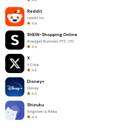
4.8
Reddit
reddit Inc.
4.6
SHEIN-Shopping Online
Roadget Business PTE. LTD.
4.4
X
X Corp.
4.6
Disney+
Disney
4.5
Shizuku
Xingchen & Rikka
4.0