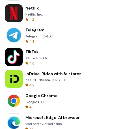
Netflix
Netflix, Inc.
4.2
Telegram
Telegram FZ-LLC
4.3
TikTok
TikTok Pte. Ltd.
4.6
inDrive. Rides with fair fares
® SUOL INNOVATIONS LTD
4.9
Google Chrome
Google LLC
4.1
Microsoft Edge: AI browser
Microsoft Corporation