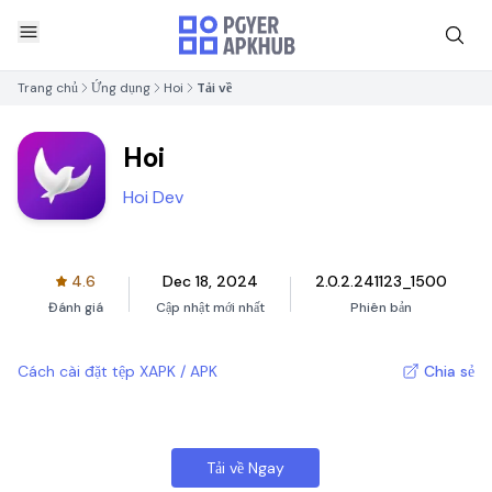
Trang chủ
Ứng dụng
Hoi
Tải về
Hoi
Hoi Dev
4.6
Dec 18, 2024
2.0.2.241123_1500
Đánh giá
Cập nhật mới nhất
Phiên bản
Cách cài đặt tệp XAPK / APK
Chia sẻ
Tải về Ngay