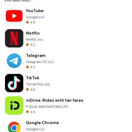
Phổ biến nhất
YouTube
Google LLC
4.8
Netflix
Netflix, Inc.
4.2
Telegram
Telegram FZ-LLC
4.3
TikTok
TikTok Pte. Ltd.
4.6
inDrive. Rides with fair fares
® SUOL INNOVATIONS LTD
4.9
Google Chrome
Google LLC