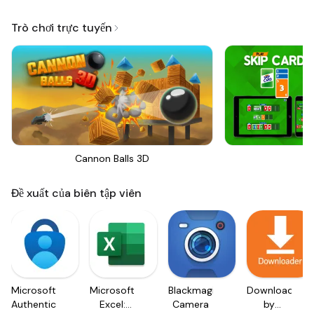
Trò chơi trực tuyến
Cannon Balls 3D
Sk
Đề xuất của biên tập viên
Microsoft
Microsoft
Blackmagic
Downloader
Authenticator
Excel:
Camera
by