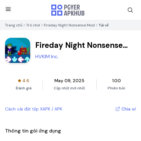
Trang chủ
Trò chơi
Fireday Night Nonsense Mod
Tải về
Fireday Night Nonsense
Mod
HVKIM Inc.
4.6
May 09, 2025
1.0.0
Đánh giá
Cập nhật mới nhất
Phiên bản
Cách cài đặt tệp XAPK / APK
Chia sẻ
Thông tin gói ứng dụng