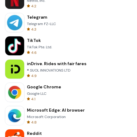
Netflix, Inc.
4.2
Telegram
Telegram FZ-LLC
4.3
TikTok
TikTok Pte. Ltd.
4.6
inDrive. Rides with fair fares
® SUOL INNOVATIONS LTD
4.9
Google Chrome
Google LLC
4.1
Microsoft Edge: AI browser
Microsoft Corporation
4.8
Reddit