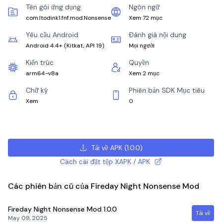
Tên gói ứng dụng
Ngôn ngữ
com.ltodink1.fnf.mod.Nonsense
Xem 72 mục
Yêu cầu Android
Đánh giá nội dung
Android 4.4+
(
Kitkat, API 19
)
Mọi người
Kiến trúc
Quyền
arm64-v8a
Xem 2 mục
Chữ ký
Phiên bản SDK Mục tiêu
Xem
0
Tải về APK
(
1.0.0
)
Cách cài đặt tệp XAPK / APK
Các phiên bản cũ của Fireday Night Nonsense Mod
Fireday Night Nonsense Mod
1.0.0
Tải về
May 09, 2025