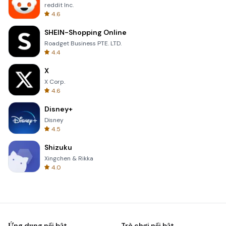
reddit Inc.
4.6
SHEIN-Shopping Online
Roadget Business PTE. LTD.
4.4
X
X Corp.
4.6
Disney+
Disney
4.5
Shizuku
Xingchen & Rikka
4.0
Ứng dụng nổi bật
Trò chơi nổi bật