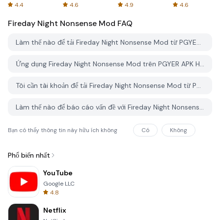
Spreadsheets
AFTVnews
4.4
4.6
4.9
4.6
Fireday Night Nonsense Mod
FAQ
Làm thế nào để tải Fireday Night Nonsense Mod từ PGYER APK HUB?
Ứng dụng Fireday Night Nonsense Mod trên PGYER APK HUB có miễn phí không?
Tôi cần tài khoản để tải Fireday Night Nonsense Mod từ PGYER APK HUB không?
Làm thế nào để báo cáo vấn đề với Fireday Night Nonsense Mod trên PGYER APK HUB?
Bạn có thấy thông tin này hữu ích không
Có
Không
Phổ biến nhất
YouTube
Google LLC
4.8
Netflix