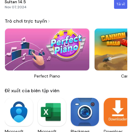
Sultan
14.5
Tải về
Nov 07, 2024
Trò chơi trực tuyến
Perfect Piano
Canno
Đề xuất của biên tập viên
Microsoft
Microsoft
Blackmagic
Downloader