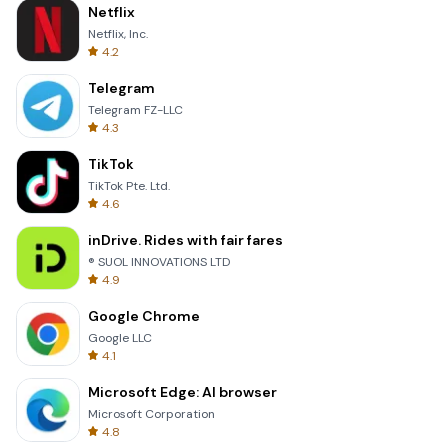
Netflix
Netflix, Inc.
4.2
Telegram
Telegram FZ-LLC
4.3
TikTok
TikTok Pte. Ltd.
4.6
inDrive. Rides with fair fares
® SUOL INNOVATIONS LTD
4.9
Google Chrome
Google LLC
4.1
Microsoft Edge: AI browser
Microsoft Corporation
4.8