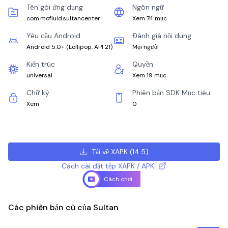
Tên gói ứng dụng
Ngôn ngữ
com.mofluid.sultancenter
Xem 74 mục
Yêu cầu Android
Đánh giá nội dung
Android 5.0+
(
Lollipop, API 21
)
Mọi người
Kiến trúc
Quyền
universal
Xem 19 mục
Chữ ký
Phiên bản SDK Mục tiêu
Xem
0
Tải về XAPK
(
14.5
)
Cách cài đặt tệp XAPK / APK
Cách chơi
Các phiên bản cũ của Sultan