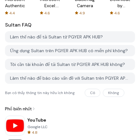
Authenticator
Excel:
Camera
by
Spreadsheets
AFTVnews
4.4
4.6
4.9
4.6
Sultan
FAQ
Làm thế nào để tải Sultan từ PGYER APK HUB?
Ứng dụng Sultan trên PGYER APK HUB có miễn phí không?
Tôi cần tài khoản để tải Sultan từ PGYER APK HUB không?
Làm thế nào để báo cáo vấn đề với Sultan trên PGYER APK HUB?
Bạn có thấy thông tin này hữu ích không
Có
Không
Phổ biến nhất
YouTube
Google LLC
4.8