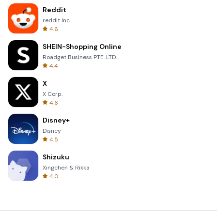
Reddit
reddit Inc.
4.6
SHEIN-Shopping Online
Roadget Business PTE. LTD.
4.4
X
X Corp.
4.6
Disney+
Disney
4.5
Shizuku
Xingchen & Rikka
4.0