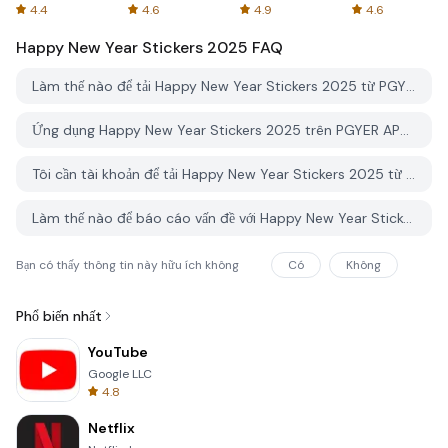
Spreadsheets
AFTVnews
4.4
4.6
4.9
4.6
Happy New Year Stickers 2025
FAQ
Làm thế nào để tải Happy New Year Stickers 2025 từ PGYER APK HUB?
Ứng dụng Happy New Year Stickers 2025 trên PGYER APK HUB có miễn phí không?
Tôi cần tài khoản để tải Happy New Year Stickers 2025 từ PGYER APK HUB không?
Làm thế nào để báo cáo vấn đề với Happy New Year Stickers 2025 trên PGYER APK HUB?
Bạn có thấy thông tin này hữu ích không
Có
Không
Phổ biến nhất
YouTube
Google LLC
4.8
Netflix