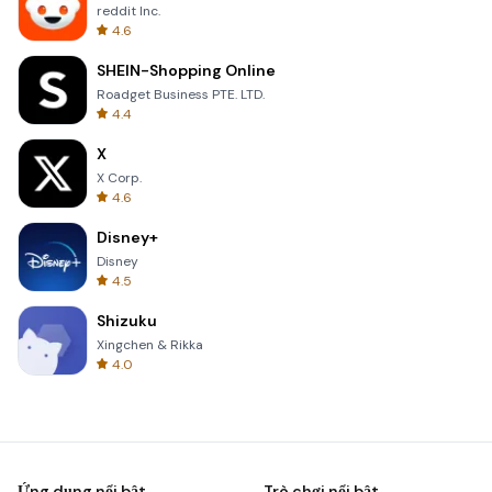
reddit Inc.
4.6
SHEIN-Shopping Online
Roadget Business PTE. LTD.
4.4
X
X Corp.
4.6
Disney+
Disney
4.5
Shizuku
Xingchen & Rikka
4.0
Ứng dụng nổi bật
Trò chơi nổi bật