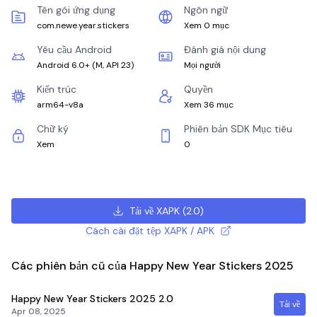
Tên gói ứng dụng
Ngôn ngữ
com.newe.year.stickers
Xem 0 mục
Yêu cầu Android
Đánh giá nội dung
Android 6.0+
(
M, API 23
)
Mọi người
Kiến trúc
Quyền
arm64-v8a
Xem 36 mục
Chữ ký
Phiên bản SDK Mục tiêu
Xem
0
Tải về XAPK
(
2.0
)
Cách cài đặt tệp XAPK / APK
Các phiên bản cũ của Happy New Year Stickers 2025
Happy New Year Stickers 2025
2.0
Tải về
Apr 08, 2025