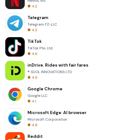
Netflix, Inc.
4.2
Telegram
Telegram FZ-LLC
4.3
TikTok
TikTok Pte. Ltd.
4.6
inDrive. Rides with fair fares
® SUOL INNOVATIONS LTD
4.9
Google Chrome
Google LLC
4.1
Microsoft Edge: AI browser
Microsoft Corporation
4.8
Reddit