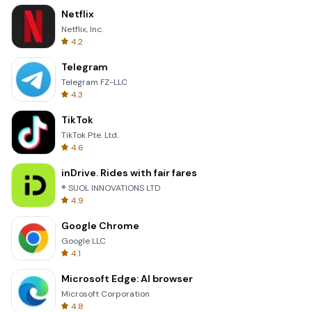
Netflix
Netflix, Inc.
4.2
Telegram
Telegram FZ-LLC
4.3
TikTok
TikTok Pte. Ltd.
4.6
inDrive. Rides with fair fares
® SUOL INNOVATIONS LTD
4.9
Google Chrome
Google LLC
4.1
Microsoft Edge: AI browser
Microsoft Corporation
4.8