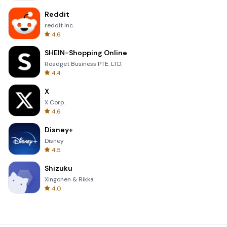
Reddit
reddit Inc.
4.6
SHEIN-Shopping Online
Roadget Business PTE. LTD.
4.4
X
X Corp.
4.6
Disney+
Disney
4.5
Shizuku
Xingchen & Rikka
4.0