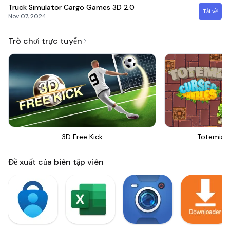
Truck Simulator Cargo Games 3D
2.0
Tải về
Nov 07, 2024
Trò chơi trực tuyến
3D Free Kick
Totemia 
Đề xuất của biên tập viên