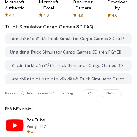
Microsoft
Microsoft
Blackmagic
Downloader
Authenticator
Excel:
Camera
by
Spreadsheets
AFTVnews
4.4
4.6
4.9
4.6
Truck Simulator Cargo Games 3D
FAQ
Làm thế nào để tải Truck Simulator Cargo Games 3D từ PGYER APK HUB?
Ứng dụng Truck Simulator Cargo Games 3D trên PGYER APK HUB có miễn phí không?
Tôi cần tài khoản để tải Truck Simulator Cargo Games 3D từ PGYER APK HUB không?
Làm thế nào để báo cáo vấn đề với Truck Simulator Cargo Games 3D trên PGYER APK HUB?
Bạn có thấy thông tin này hữu ích không
Có
Không
Phổ biến nhất
YouTube
Google LLC
4.8