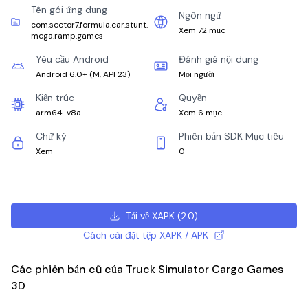
Tên gói ứng dụng
Ngôn ngữ
com.sector7.formula.car.stunt.
Xem 72 mục
mega.ramp.games
Yêu cầu Android
Đánh giá nội dung
Android 6.0+
(
M, API 23
)
Mọi người
Kiến trúc
Quyền
arm64-v8a
Xem 6 mục
Chữ ký
Phiên bản SDK Mục tiêu
Xem
0
Tải về XAPK
(
2.0
)
Cách cài đặt tệp XAPK / APK
Các phiên bản cũ của Truck Simulator Cargo Games
3D