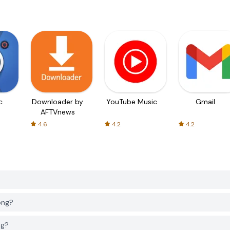
c
Downloader by
YouTube Music
Gmail
AFTVnews
4.6
4.2
4.2
ông?
ng?