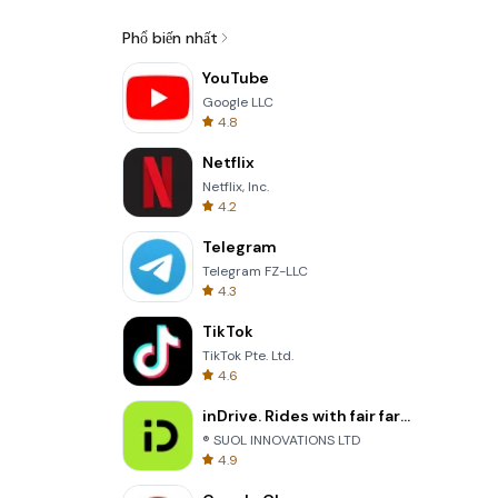
Phổ biến nhất
YouTube
Google LLC
4.8
Netflix
Netflix, Inc.
4.2
Telegram
Telegram FZ-LLC
4.3
TikTok
TikTok Pte. Ltd.
4.6
inDrive. Rides with fair fares
® SUOL INNOVATIONS LTD
4.9