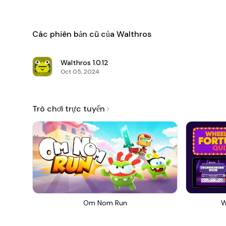
Các phiên bản cũ của Walthros
Walthros
1.0.12
Oct 05, 2024
Trò chơi trực tuyến
Om Nom Run
W