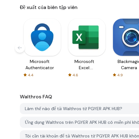
Đề xuất của biên tập viên
Microsoft
Microsoft
Blackmagi
Authenticator
Excel:
Camera
Spreadsheets
4.4
4.6
4.9
Walthros
FAQ
Làm thế nào để tải Walthros từ PGYER APK HUB?
Ứng dụng Walthros trên PGYER APK HUB có miễn phí kh
Tôi cần tài khoản để tải Walthros từ PGYER APK HUB khô