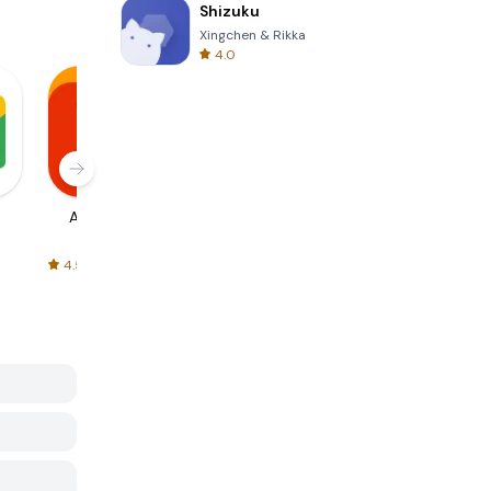
Shizuku
Xingchen & Rikka
4.0
AliExpress
Signal Private
Spotify - Music
Messenger
and Podcasts
4.5
4.3
4.6