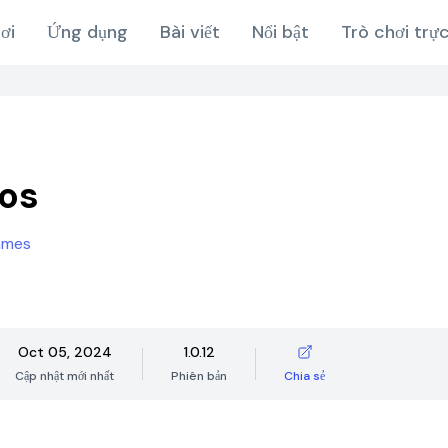
ơi
Ứng dụng
Bài viết
Nổi bật
Trò chơi trự
os
ames
Oct 05, 2024
1.0.12
Cập nhật mới nhất
Phiên bản
Chia sẻ