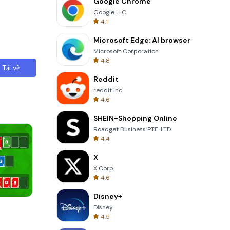
Google Chrome
Google LLC
4.1
Microsoft Edge: AI browser
Microsoft Corporation
4.8
Tải về
Reddit
reddit Inc.
4.6
SHEIN-Shopping Online
Roadget Business PTE. LTD.
4.4
X
X Corp.
4.6
Disney+
Garden Bloom
Disney
4.5