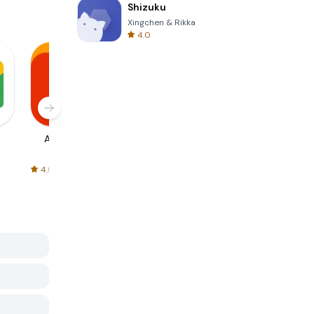
Shizuku
Xingchen & Rikka
4.0
AliExpress
Signal Private
Spotify - Music
Messenger
and Podcasts
4.5
4.3
4.6