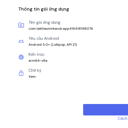
Thông tin gói ứng dụng
Tên gói ứng dụng
com.takhlasmnkarsb.app416418198076
Yêu cầu Android
Android 5.0+
(
Lollipop, API 21
)
Kiến trúc
arm64-v8a
Chữ ký
Xem
Cách 