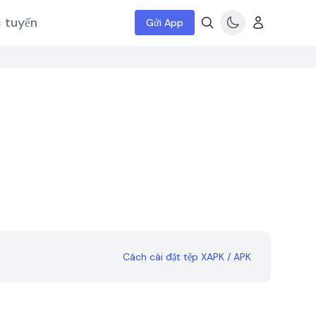
c tuyến
Gửi App
Cách cài đặt tệp XAPK / APK