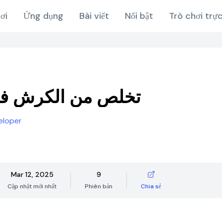
ơi
Ứng dụng
Bài viết
Nổi bật
Trò chơi trự
تخلص من الكرش في 7 اي
eloper
Mar 12, 2025
9
Cập nhật mới nhất
Phiên bản
Chia sẻ