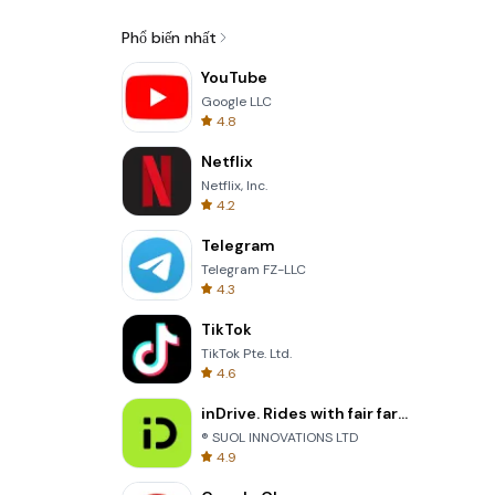
Phổ biến nhất
YouTube
Google LLC
4.8
Netflix
Netflix, Inc.
4.2
Telegram
Telegram FZ-LLC
4.3
TikTok
TikTok Pte. Ltd.
4.6
inDrive. Rides with fair fares
® SUOL INNOVATIONS LTD
4.9