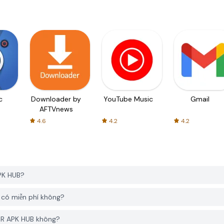
c
Downloader by
YouTube Music
Gmail
AFTVnews
4.6
4.2
4.2
تخلص  từ PGYER APK HUB?
n PGYER APK HUB có miễn phí không?
ải تخلص من الكرش في 7 ايام từ PGYER APK HUB không?