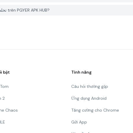
Làm thế nào để báo cáo vấn đề với تخلص من الكرش في 7 ايام trên PGYER APK HUB?
ổi bật
Tính năng
g Tom
Câu hỏi thường gặp
n 2
Ứng dụng Android
 The Chaos
Tăng cường cho Chrome
ILE
Gửi App