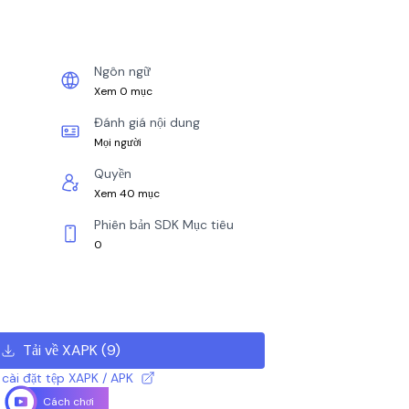
Ngôn ngữ
Xem 0 mục
Đánh giá nội dung
Mọi người
Quyền
Xem 40 mục
Phiên bản SDK Mục tiêu
0
Tải về XAPK
(
9
)
cài đặt tệp XAPK / APK
Cách chơi