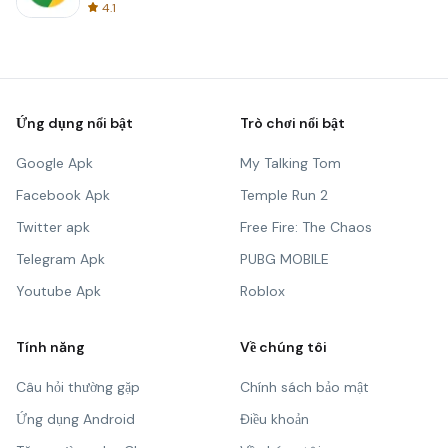
4.1
Ứng dụng nổi bật
Trò chơi nổi bật
Google Apk
My Talking Tom
Facebook Apk
Temple Run 2
Twitter apk
Free Fire: The Chaos
Telegram Apk
PUBG MOBILE
Youtube Apk
Roblox
Tính năng
Về chúng tôi
Câu hỏi thường gặp
Chính sách bảo mật
Ứng dụng Android
Điều khoản