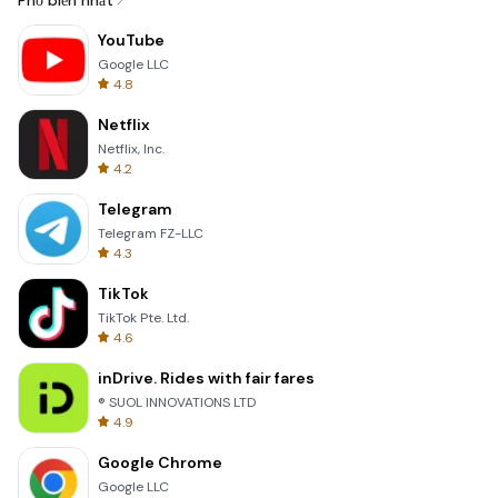
Phổ biến nhất
YouTube
Google LLC
4.8
Netflix
Netflix, Inc.
4.2
Telegram
Telegram FZ-LLC
4.3
TikTok
TikTok Pte. Ltd.
4.6
inDrive. Rides with fair fares
® SUOL INNOVATIONS LTD
4.9
Google Chrome
Google LLC