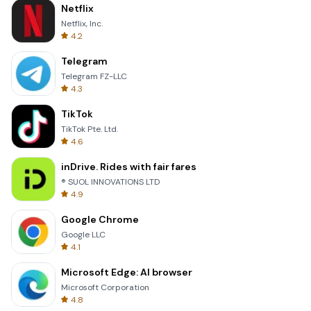
Netflix
Netflix, Inc.
4.2
Telegram
Telegram FZ-LLC
4.3
TikTok
TikTok Pte. Ltd.
4.6
inDrive. Rides with fair fares
® SUOL INNOVATIONS LTD
4.9
Google Chrome
Google LLC
4.1
Microsoft Edge: AI browser
Microsoft Corporation
4.8