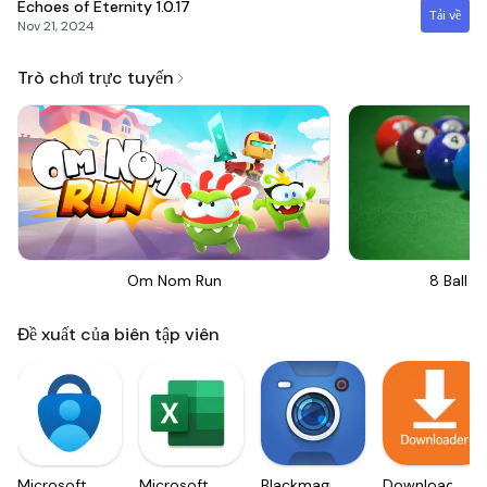
Echoes of Eternity
1.0.17
Tải về
Nov 21, 2024
Trò chơi trực tuyến
Om Nom Run
8 Ball Bi
Đề xuất của biên tập viên
Microsoft
Microsoft
Blackmagic
Downloader