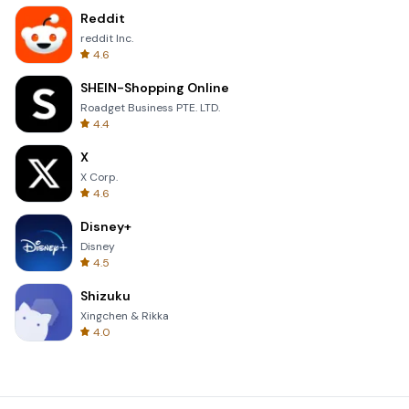
Reddit
reddit Inc.
4.6
SHEIN-Shopping Online
Roadget Business PTE. LTD.
4.4
X
X Corp.
4.6
Disney+
Disney
4.5
Shizuku
Xingchen & Rikka
4.0