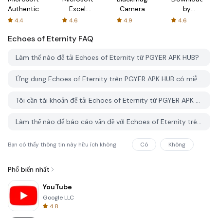
Authenticator
Excel:
Camera
by
Spreadsheets
AFTVnews
4.4
4.6
4.9
4.6
Echoes of Eternity
FAQ
Làm thế nào để tải Echoes of Eternity từ PGYER APK HUB?
Ứng dụng Echoes of Eternity trên PGYER APK HUB có miễn phí không?
Tôi cần tài khoản để tải Echoes of Eternity từ PGYER APK HUB không?
Làm thế nào để báo cáo vấn đề với Echoes of Eternity trên PGYER APK HUB?
Bạn có thấy thông tin này hữu ích không
Có
Không
Phổ biến nhất
YouTube
Google LLC
4.8