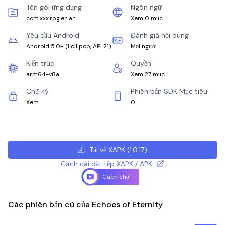
Tên gói ứng dụng
Ngôn ngữ
com.xxx.rpg.en.an
Xem 0 mục
Yêu cầu Android
Đánh giá nội dung
Android 5.0+
(
Lollipop, API 21
)
Mọi người
Kiến trúc
Quyền
arm64-v8a
Xem 27 mục
Chữ ký
Phiên bản SDK Mục tiêu
Xem
0
Tải về XAPK
(
1.0.17
)
Cách cài đặt tệp XAPK / APK
Cách chơi
Các phiên bản cũ của Echoes of Eternity