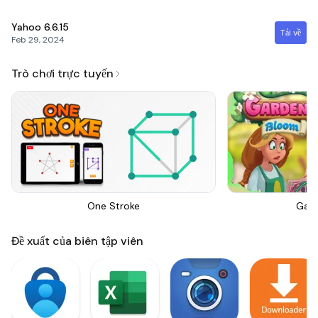
Yahoo
6.6.15
Tải về
Feb 29, 2024
Trò chơi trực tuyến
One Stroke
Gar
Đề xuất của biên tập viên