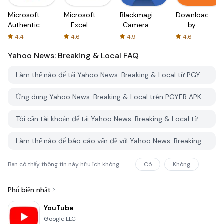
Microsoft
Microsoft
Blackmagic
Downloader
Authenticator
Excel:
Camera
by
Spreadsheets
AFTVnews
4.4
4.6
4.9
4.6
Yahoo News: Breaking & Local
FAQ
Làm thế nào để tải Yahoo News: Breaking & Local từ PGYER APK HUB?
Ứng dụng Yahoo News: Breaking & Local trên PGYER APK HUB có miễn phí không?
Tôi cần tài khoản để tải Yahoo News: Breaking & Local từ PGYER APK HUB không?
Làm thế nào để báo cáo vấn đề với Yahoo News: Breaking & Local trên PGYER APK HUB?
Bạn có thấy thông tin này hữu ích không
Có
Không
Phổ biến nhất
YouTube
Google LLC