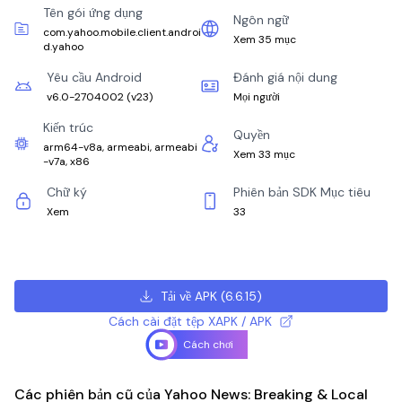
Tên gói ứng dụng
Ngôn ngữ
com.yahoo.mobile.client.androi
Xem 35 mục
d.yahoo
Yêu cầu Android
Đánh giá nội dung
v6.0-2704002
(
v23
)
Mọi người
Kiến trúc
Quyền
arm64-v8a, armeabi, armeabi
Xem 33 mục
-v7a, x86
Chữ ký
Phiên bản SDK Mục tiêu
Xem
33
Tải về APK
(
6.6.15
)
Cách cài đặt tệp XAPK / APK
Cách chơi
Các phiên bản cũ của Yahoo News: Breaking & Local