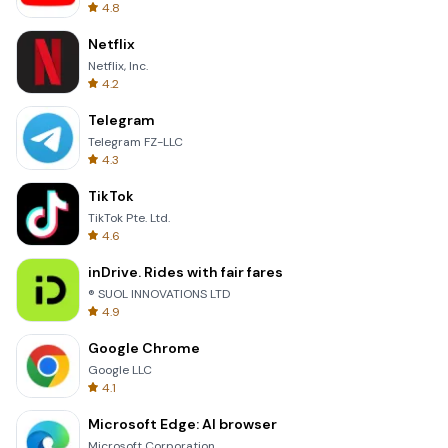
4.8
Netflix
Netflix, Inc.
4.2
Telegram
Telegram FZ-LLC
4.3
TikTok
TikTok Pte. Ltd.
4.6
inDrive. Rides with fair fares
® SUOL INNOVATIONS LTD
4.9
Google Chrome
Google LLC
4.1
Microsoft Edge: AI browser
Microsoft Corporation