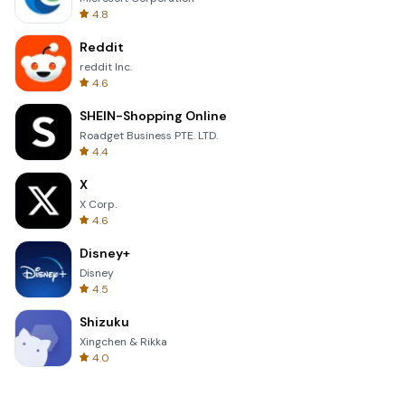
4.8
Reddit
reddit Inc.
4.6
SHEIN-Shopping Online
Roadget Business PTE. LTD.
4.4
X
X Corp.
4.6
Disney+
Disney
4.5
Shizuku
Xingchen & Rikka
4.0