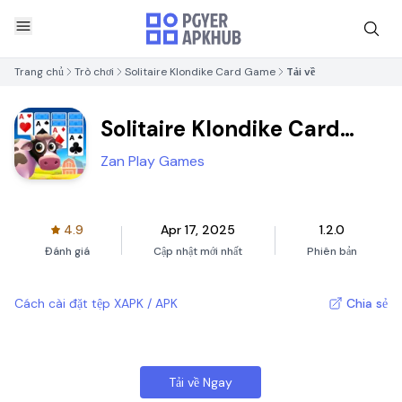
Trang chủ
Trò chơi
Solitaire Klondike Card Game
Tải về
Solitaire Klondike Card
Game
Zan Play Games
4.9
Apr 17, 2025
1.2.0
Đánh giá
Cập nhật mới nhất
Phiên bản
Cách cài đặt tệp XAPK / APK
Chia sẻ
Tải về Ngay