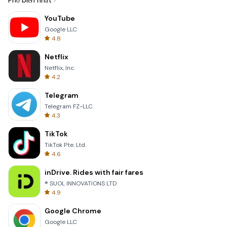
Phổ biến nhất
YouTube
Google LLC
4.8
Netflix
Netflix, Inc.
4.2
Telegram
Telegram FZ-LLC
4.3
TikTok
TikTok Pte. Ltd.
4.6
inDrive. Rides with fair fares
® SUOL INNOVATIONS LTD
4.9
Google Chrome
Google LLC