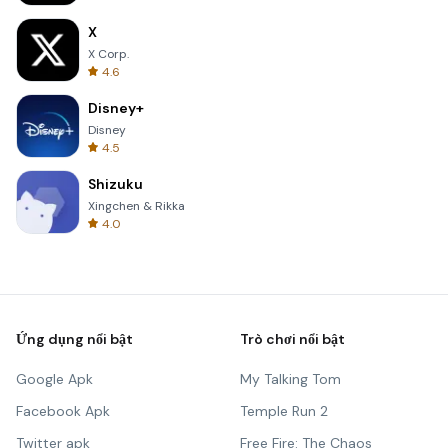
X
X Corp.
4.6
Disney+
Disney
4.5
Shizuku
Xingchen & Rikka
4.0
Ứng dụng nổi bật
Trò chơi nổi bật
Google Apk
My Talking Tom
Facebook Apk
Temple Run 2
Twitter apk
Free Fire: The Chaos