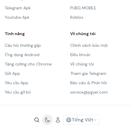
Telegram Apk
PUBG MOBILE
Youtube Apk
Roblox
Tính năng
Về chúng tôi
Câu hỏi thường gặp
Chính sách bảo mật
Ứng dụng Android
Điều khoản
Tăng cường cho Chrome
Về chúng tôi
Gửi App
Tham gia Telegram
Yêu cầu App
Báo cáo & Phản hồi
Yêu cầu gỡ bỏ
service@pgyer.com
Tiếng Việt