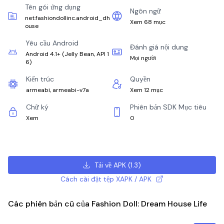
Tên gói ứng dụng
Ngôn ngữ
net.fashiondollinc.android_dh
Xem 68 mục
ouse
Yêu cầu Android
Đánh giá nội dung
Android 4.1+
(
Jelly Bean, API 1
Mọi người
6
)
Kiến trúc
Quyền
armeabi, armeabi-v7a
Xem 12 mục
Chữ ký
Phiên bản SDK Mục tiêu
Xem
0
Tải về APK
(
1.3
)
Cách cài đặt tệp XAPK / APK
Các phiên bản cũ của Fashion Doll: Dream House Life