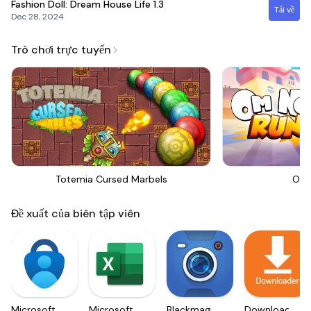
Fashion Doll: Dream House Life
1.3
Tải về
Dec 28, 2024
Trò chơi trực tuyến
Totemia Cursed Marbels
Om 
Đề xuất của biên tập viên
Microsoft
Microsoft
Blackmagic
Downloader