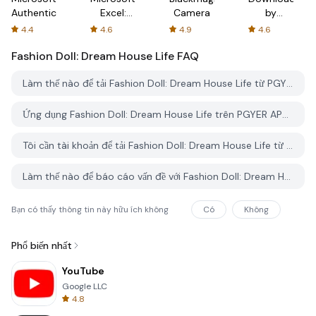
Authenticator
Excel:
Camera
by
Spreadsheets
AFTVnews
4.4
4.6
4.9
4.6
Fashion Doll: Dream House Life
FAQ
Làm thế nào để tải Fashion Doll: Dream House Life từ PGYER APK HUB?
Ứng dụng Fashion Doll: Dream House Life trên PGYER APK HUB có miễn phí không?
Tôi cần tài khoản để tải Fashion Doll: Dream House Life từ PGYER APK HUB không?
Làm thế nào để báo cáo vấn đề với Fashion Doll: Dream House Life trên PGYER APK HUB?
Bạn có thấy thông tin này hữu ích không
Có
Không
Phổ biến nhất
YouTube
Google LLC
4.8