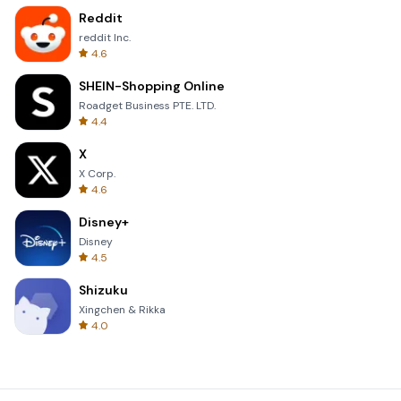
Reddit
reddit Inc.
4.6
SHEIN-Shopping Online
Roadget Business PTE. LTD.
4.4
X
X Corp.
4.6
Disney+
Disney
4.5
Shizuku
Xingchen & Rikka
4.0