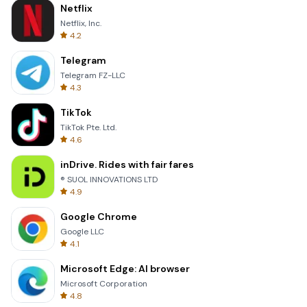
Netflix
Netflix, Inc.
4.2
Telegram
Telegram FZ-LLC
4.3
TikTok
TikTok Pte. Ltd.
4.6
inDrive. Rides with fair fares
® SUOL INNOVATIONS LTD
4.9
Google Chrome
Google LLC
4.1
Microsoft Edge: AI browser
Microsoft Corporation
4.8