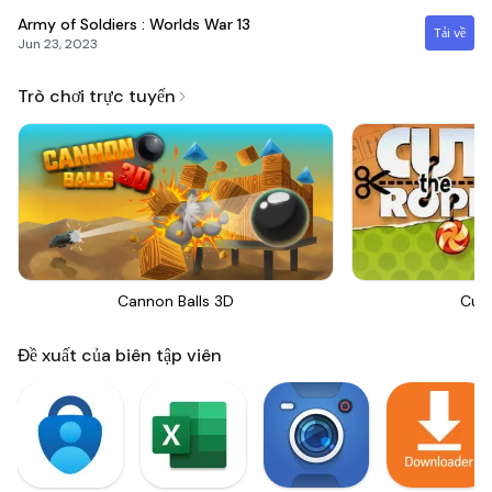
Army of Soldiers : Worlds War
13
Tải về
Jun 23, 2023
Trò chơi trực tuyến
Cannon Balls 3D
Cut
Đề xuất của biên tập viên