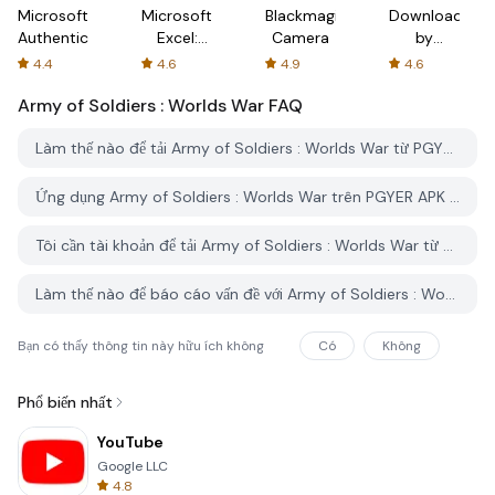
Microsoft
Microsoft
Blackmagic
Downloader
Authenticator
Excel:
Camera
by
Spreadsheets
AFTVnews
4.4
4.6
4.9
4.6
Army of Soldiers : Worlds War
FAQ
Làm thế nào để tải Army of Soldiers : Worlds War từ PGYER APK HUB?
Ứng dụng Army of Soldiers : Worlds War trên PGYER APK HUB có miễn phí không?
Tôi cần tài khoản để tải Army of Soldiers : Worlds War từ PGYER APK HUB không?
Làm thế nào để báo cáo vấn đề với Army of Soldiers : Worlds War trên PGYER APK HUB?
Bạn có thấy thông tin này hữu ích không
Có
Không
Phổ biến nhất
YouTube
Google LLC
4.8