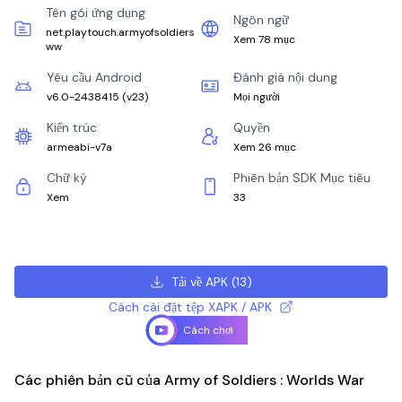
Tên gói ứng dụng
Ngôn ngữ
net.playtouch.armyofsoldiers
Xem 78 mục
ww
Yêu cầu Android
Đánh giá nội dung
v6.0-2438415
(
v23
)
Mọi người
Kiến trúc
Quyền
armeabi-v7a
Xem 26 mục
Chữ ký
Phiên bản SDK Mục tiêu
Xem
33
Tải về APK
(
13
)
Cách cài đặt tệp XAPK / APK
Cách chơi
Các phiên bản cũ của Army of Soldiers : Worlds War