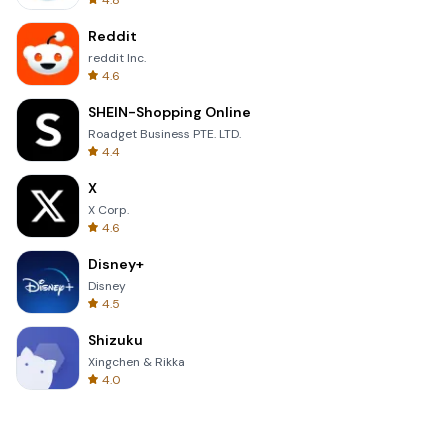
4.8
Reddit
reddit Inc.
4.6
SHEIN-Shopping Online
Roadget Business PTE. LTD.
4.4
X
X Corp.
4.6
Disney+
Disney
4.5
Shizuku
Xingchen & Rikka
4.0