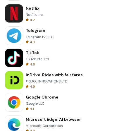
Netflix
Netflix, Inc.
4.2
Telegram
Telegram FZ-LLC
4.3
TikTok
TikTok Pte. Ltd.
4.6
inDrive. Rides with fair fares
® SUOL INNOVATIONS LTD
4.9
Google Chrome
Google LLC
4.1
Microsoft Edge: AI browser
Microsoft Corporation