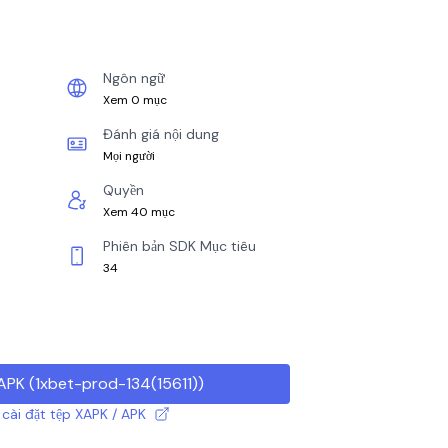
Ngôn ngữ
Xem 0 mục
Đánh giá nội dung
Mọi người
Quyền
Xem 40 mục
Phiên bản SDK Mục tiêu
34
 APK
(
1xbet-prod-134(15611)
)
cài đặt tệp XAPK / APK