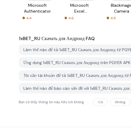
Microsoft
Microsoft
Blackmagi
Authenticator
Excel:
Camera
Spreadsheets
4.4
4.6
4.9
1xBET_RU Скачать для Андроид
FAQ
Làm thế nào để tải 1xBET_RU Скачать для Андроид từ PG
Ứng dụng 1xBET_RU Скачать для Андроид trên PGYER APK
Tôi cần tài khoản để tải 1xBET_RU Скачать для Андроид 
Làm thế nào để báo cáo vấn đề với 1xBET_RU Скачать дл
Bạn có thấy thông tin này hữu ích không
Có
Không