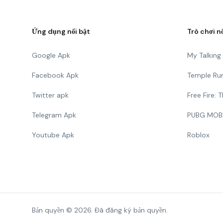
Ứng dụng nổi bật
Trò chơi n
Google Apk
My Talkin
Facebook Apk
Temple Ru
Twitter apk
Free Fire:
Telegram Apk
PUBG MOB
Youtube Apk
Roblox
Bản quyền © 2026. Đã đăng ký bản quyền.