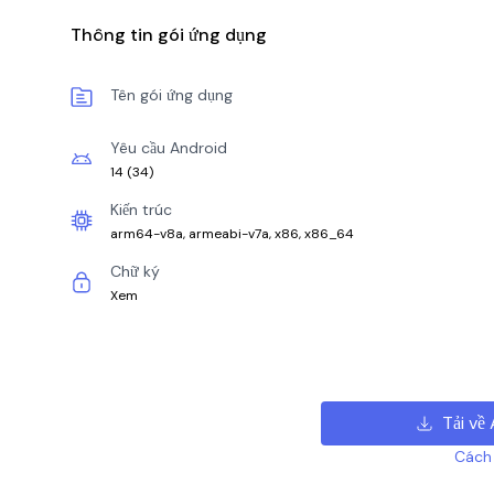
Thông tin gói ứng dụng
Tên gói ứng dụng
Yêu cầu Android
14
(
34
)
Kiến trúc
arm64-v8a, armeabi-v7a, x86, x86_64
Chữ ký
Xem
Tải về
Cách 