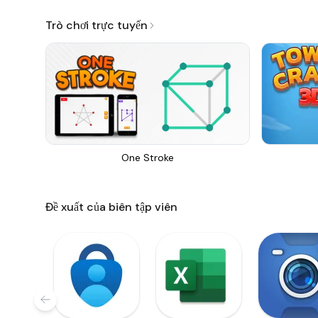
Trò chơi trực tuyến
One Stroke
Đề xuất của biên tập viên