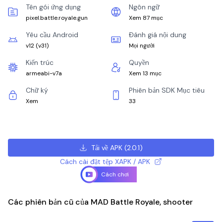
Tên gói ứng dụng
Ngôn ngữ
pixel.battle.royale.gun
Xem 87 mục
Yêu cầu Android
Đánh giá nội dung
v12
(
v31
)
Mọi người
Kiến trúc
Quyền
armeabi-v7a
Xem 13 mục
Chữ ký
Phiên bản SDK Mục tiêu
Xem
33
Tải về APK
(
2.0.1
)
Cách cài đặt tệp XAPK / APK
Cách chơi
Các phiên bản cũ của MAD Battle Royale, shooter