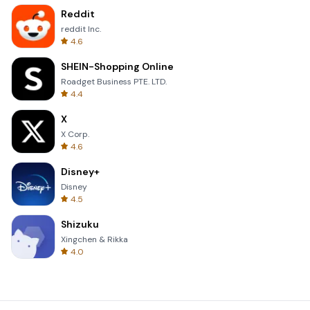
Reddit
reddit Inc.
4.6
SHEIN-Shopping Online
Roadget Business PTE. LTD.
4.4
X
X Corp.
4.6
Disney+
Disney
4.5
Shizuku
Xingchen & Rikka
4.0