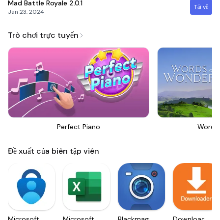
Mad Battle Royale
2.0.1
Tải về
Jan 23, 2024
Trò chơi trực tuyến
Perfect Piano
Words
Đề xuất của biên tập viên
Microsoft
Microsoft
Blackmagic
Downloader