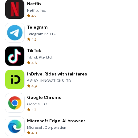
Netflix
Netflix, Inc.
4.2
Telegram
Telegram FZ-LLC
4.3
TikTok
TikTok Pte. Ltd.
4.6
inDrive. Rides with fair fares
® SUOL INNOVATIONS LTD
4.9
Google Chrome
Google LLC
4.1
Microsoft Edge: AI browser
Microsoft Corporation
4.8