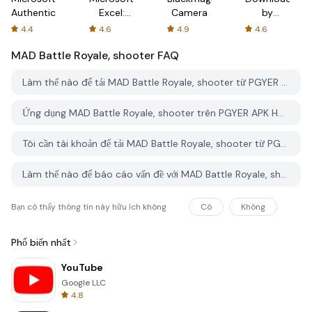
Authenticator
Excel:
Camera
by
Spreadsheets
AFTVnews
4.4
4.6
4.9
4.6
MAD Battle Royale, shooter
FAQ
Làm thế nào để tải MAD Battle Royale, shooter từ PGYER APK HUB?
Ứng dụng MAD Battle Royale, shooter trên PGYER APK HUB có miễn phí không?
Tôi cần tài khoản để tải MAD Battle Royale, shooter từ PGYER APK HUB không?
Làm thế nào để báo cáo vấn đề với MAD Battle Royale, shooter trên PGYER APK HUB?
Bạn có thấy thông tin này hữu ích không
Có
Không
Phổ biến nhất
YouTube
Google LLC
4.8