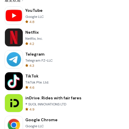
最受欢迎
YouTube
Google LLC
4.8
Netflix
Netflix, Inc.
4.2
Telegram
Telegram FZ-LLC
4.3
TikTok
TikTok Pte. Ltd.
4.6
inDrive. Rides with fair fares
® SUOL INNOVATIONS LTD
4.9
Google Chrome
Google LLC