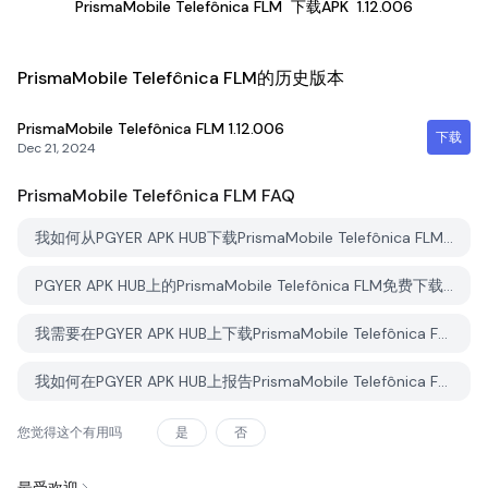
PrismaMobile Telefônica FLM
下载APK
1.12.006
PrismaMobile Telefônica FLM的历史版本
PrismaMobile Telefônica FLM
1.12.006
下载
Dec 21, 2024
PrismaMobile Telefônica FLM
FAQ
我如何从PGYER APK HUB下载PrismaMobile Telefônica FLM？
PGYER APK HUB上的PrismaMobile Telefônica FLM免费下载吗？
我需要在PGYER APK HUB上下载PrismaMobile Telefônica FLM时需要账户吗？
我如何在PGYER APK HUB上报告PrismaMobile Telefônica FLM的问题？
您觉得这个有用吗
是
否