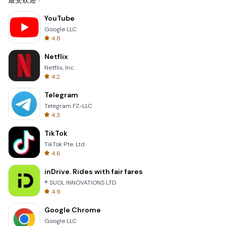
最受欢迎
YouTube
Google LLC
4.8
Netflix
Netflix, Inc.
4.2
Telegram
Telegram FZ-LLC
4.3
TikTok
TikTok Pte. Ltd.
4.6
inDrive. Rides with fair fares
® SUOL INNOVATIONS LTD
4.9
Google Chrome
Google LLC