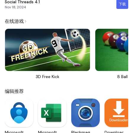
Social Threads
4.1
下载
Nov 18, 2024
在线游戏
3D Free Kick
8 Ball Bi
编辑推荐
Microsoft
Microsoft
Blackmagic
Downloader