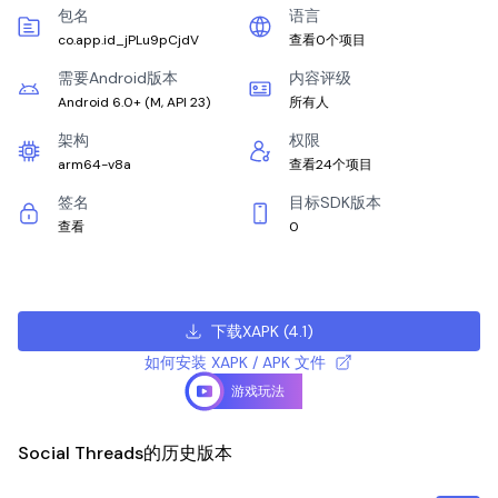
包名
语言
co.app.id_jPLu9pCjdV
查看0个项目
需要Android版本
内容评级
Android 6.0+
(
M, API 23
)
所有人
架构
权限
arm64-v8a
查看24个项目
签名
目标SDK版本
查看
0
下载XAPK
(
4.1
)
如何安装 XAPK / APK 文件
游戏玩法
Social Threads的历史版本