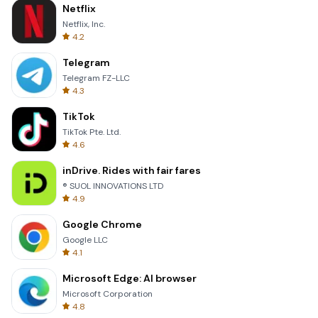
Netflix
Netflix, Inc.
4.2
Telegram
Telegram FZ-LLC
4.3
TikTok
TikTok Pte. Ltd.
4.6
inDrive. Rides with fair fares
® SUOL INNOVATIONS LTD
4.9
Google Chrome
Google LLC
4.1
Microsoft Edge: AI browser
Microsoft Corporation
4.8