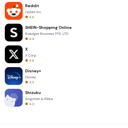
Reddit
reddit Inc.
4.6
SHEIN-Shopping Online
Roadget Business PTE. LTD.
4.4
X
X Corp.
4.6
Disney+
Disney
4.5
Shizuku
Xingchen & Rikka
4.0