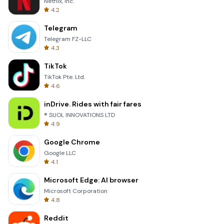
Netflix, Inc.
4.2
Telegram
Telegram FZ-LLC
4.3
TikTok
TikTok Pte. Ltd.
4.6
inDrive. Rides with fair fares
® SUOL INNOVATIONS LTD
4.9
Google Chrome
Google LLC
4.1
Microsoft Edge: AI browser
Microsoft Corporation
4.8
Reddit