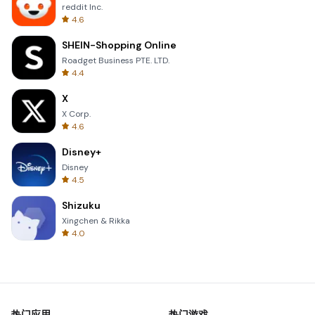
reddit Inc.
4.6
SHEIN-Shopping Online
Roadget Business PTE. LTD.
4.4
X
X Corp.
4.6
Disney+
Disney
4.5
Shizuku
Xingchen & Rikka
4.0
热门应用
热门游戏