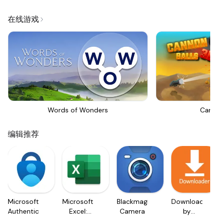
在线游戏
Words of Wonders
Canno
编辑推荐
Microsoft
Microsoft
Blackmagic
Downloader
Authenticator
Excel:
Camera
by