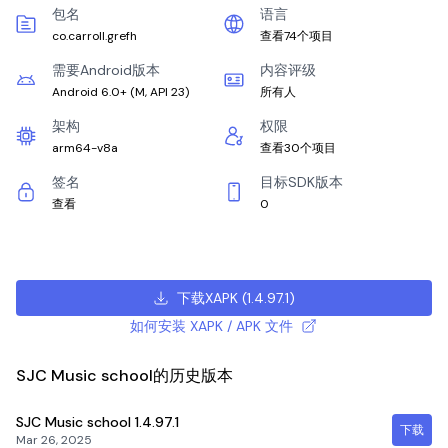
包名
语言
co.carroll.grefh
查看74个项目
需要Android版本
内容评级
Android 6.0+
(
M, API 23
)
所有人
架构
权限
arm64-v8a
查看30个项目
签名
目标SDK版本
查看
0
下载XAPK
(
1.4.97.1
)
如何安装 XAPK / APK 文件
SJC Music school的历史版本
SJC Music school
1.4.97.1
下载
Mar 26, 2025