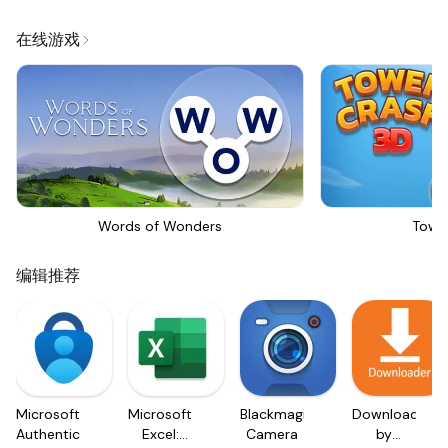
在线游戏
Words of Wonders
Towe
编辑推荐
Microsoft
Microsoft
Blackmagic
Downloader
Authenticator
Excel:
Camera
by