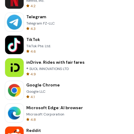
Netflix, Inc.
4.2
Telegram
Telegram FZ-LLC
4.3
TikTok
TikTok Pte. Ltd.
4.6
inDrive. Rides with fair fares
® SUOL INNOVATIONS LTD
4.9
Google Chrome
Google LLC
4.1
Microsoft Edge: AI browser
Microsoft Corporation
4.8
Reddit