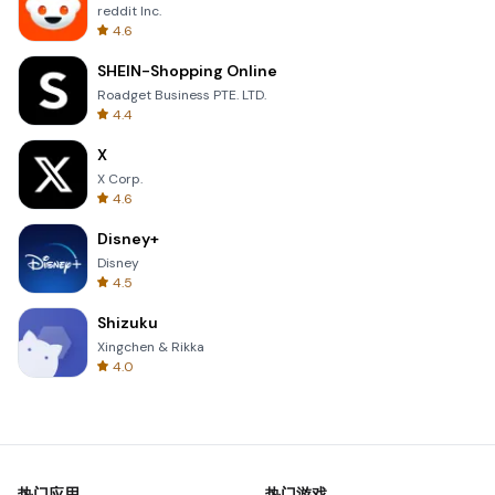
reddit Inc.
4.6
SHEIN-Shopping Online
Roadget Business PTE. LTD.
4.4
X
X Corp.
4.6
Disney+
Disney
4.5
Shizuku
Xingchen & Rikka
4.0
热门应用
热门游戏